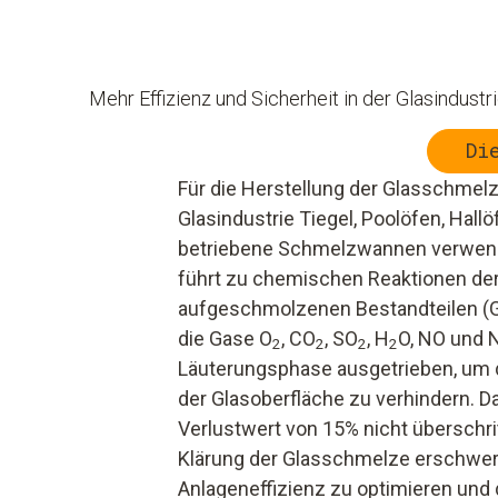
Mehr Effizienz und Sicherheit in der Glasindustr
Di
Für die Herstellung der Glasschmelz
Glasindustrie Tiegel, Poolöfen, Hallö
betriebene Schmelzwannen verwen
führt zu chemischen Reaktionen der
aufgeschmolzenen Bestandteilen (
die Gase O
, CO
, SO
, H
O, NO und 
2
2
2
2
Läuterungsphase ausgetrieben, um d
der Glasoberfläche zu verhindern. Da
Verlustwert von 15% nicht überschri
Klärung der Glasschmelze erschwer
Anlageneffizienz zu optimieren und 