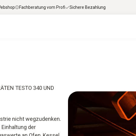
 Webshop
Fachberatung vom Profi
Sichere Bezahlung
en & Downloads
Services
Industry Smart Wor
ÄTEN TESTO 340 UND
ustrie nicht wegzudenken.
e Einhaltung der
aswerte an Ofen, Kessel