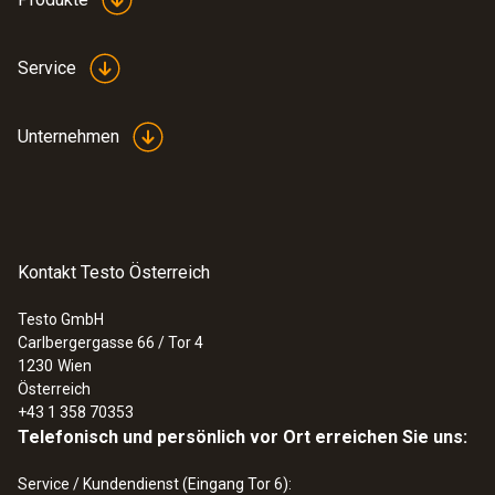
Produkt-/Gehäusematerial
Service
Silberoxid
Unternehmen
Produktfarbe
Weiß
Kontakt Testo Österreich
Testo GmbH
Carlbergergasse 66 / Tor 4
:
0632 3340
1230
Wien
testo 340 - Abgasanalysegerät für die
Österreich
Industrie
+43 1 358 70353
Telefonisch und persönlich vor Ort erreichen Sie uns:
Service / Kundendienst (Eingang Tor 6):