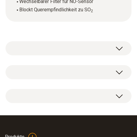
Wechselbarer Filter für NO-Sensor
Blockt Querempfindlichkeit zu SO
2
Allgemeine technische Daten
Gewicht
1 x Wechselfilter NO-Sensor.
6 g
Abmessungen
Länge: 12,9 mm, ø: 29 mm
Produkte