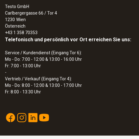
Testo GmbH
Gewicht
Carlbergergasse 66 / Tor 4
:
0563 1080
1230
112 g
Wien
testo 108 - Temperaturmessgerät
Österreich
€ 123,00
+43 1 358 70353
€ 147,60
Länge Fühlerrohrspitze
Telefonisch und persönlich vor Ort erreichen Sie uns:
50 mm
Service / Kundendienst (Eingang Tor 6):
Mo - Do: 7:00 - 12:00 & 13:00 - 16:00 Uhr
Fr: 7:00 - 13:00 Uhr
Durchmesser Sonden-/ Fühlerrohr
-
Vertrieb / Verkauf (Eingang Tor 4):
5 mm
Mo - Do: 8:00 - 12:00 & 13:00 - 17:00 Uhr
Fr: 8:00 - 13:30 Uhr
Durchmesser Sonden-/ Fühlerrohrspitze
3,7 mm
Kabellänge