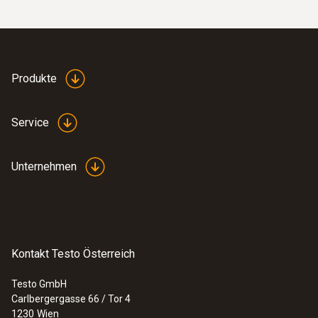
Robuster Lufttemperaturfühler (TE Typ
K)
Thermoelement Typ K
€ 78,00
€ 93,60
Produkte
Service
Unternehmen
Kontakt Testo Österreich
Testo GmbH
Carlbergergasse 66 / Tor 4
1230
Wien