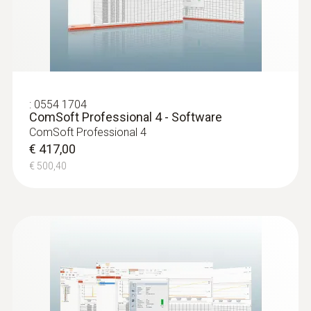
:
0603 3292
Gefriergutfühler zum Einschrauben
ohne Vorbohren; TE Typ T -
Gefriergutfühler
Gefriergutfühler zum Einschrauben ohne
Vorbohren; TE Typ T
€ 170,00
:
0554 1704
ComSoft Professional 4 - Software
€ 204,00
ComSoft Professional 4
€ 417,00
€ 500,40