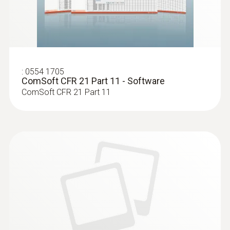
:
0603 3392
Edelstahl Lebensmittelfühler (IP67), mit
FEP-Leitung bis +20... - Robuster,
präziser, wasserdichter
:
0554 1705
Lebensmittelfühler (IP67)
ComSoft CFR 21 Part 11 - Software
Edelstahl Lebensmittelfühler (IP67), mit FEP-
ComSoft CFR 21 Part 11
Leitung bis +200 °C, TE Typ T
€ 146,00
€ 175,20