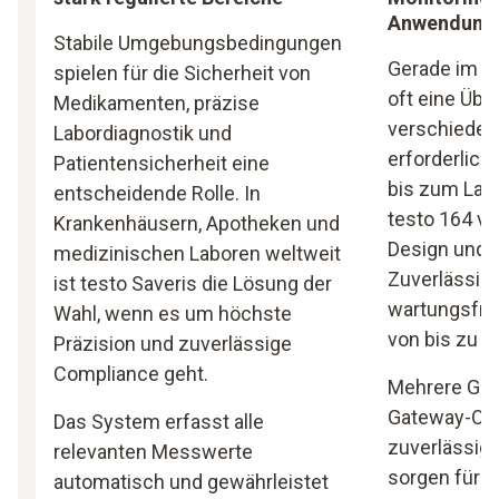
Anwendung
Stabile Umgebungsbedingungen
Gerade im G
spielen für die Sicherheit von
oft eine Üb
Medikamenten, präzise
verschieden
Labordiagnostik und
erforderlich
Patientensicherheit eine
bis zum Labo
entscheidende Rolle. In
testo 164 v
Krankenhäusern, Apotheken und
Design und l
medizinischen Laboren weltweit
Zuverlässigk
ist testo Saveris die Lösung der
wartungsfrei
Wahl, wenn es um höchste
von bis zu a
Präzision und zuverlässige
Compliance geht.
Mehrere Gerä
Gateway-Opt
Das System erfasst alle
zuverlässig
relevanten Messwerte
sorgen für e
automatisch und gewährleistet