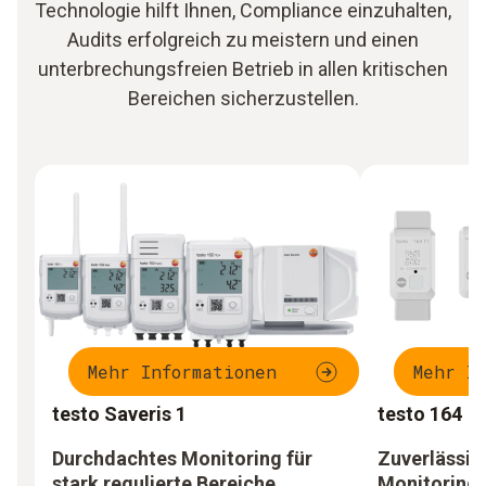
Technologie hilft Ihnen, Compliance einzuhalten,
Audits erfolgreich zu meistern und einen
unterbrechungsfreien Betrieb in allen kritischen
Bereichen sicherzustellen.
Mehr Informationen
Mehr I
testo Saveris 1
testo 164
Durchdachtes Monitoring für
Zuverlässig
stark regulierte Bereiche
Monitoring 