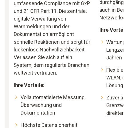
durchgängi
umfassende Compliance mit GxP
auch in Ber
und 21 CFR Part 11. Die zentrale,
Netzwerkver
digitale Verwaltung von
Warnmeldungen und der
Ihre Vorteil
Dokumentation ermöglicht
schnelle Reaktionen und sorgt für
Wartungs
lückenlose Nachvollziehbarkeit.
Langzeitb
Verlassen Sie sich auf ein
Jahren Ba
System, dem regulierte Branchen
Flexibler
weltweit vertrauen.
WLAN, da
Ihre Vorteile:
Lösunge
Vollautomatisierte Messung,
Zuverläs
Überwachung und
Grenzwert
Dokumentation
direkter 
Höchste Datensicherheit