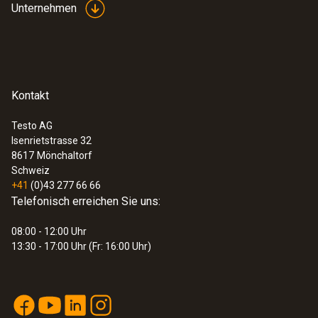
Unternehmen
Wärmetönung:
Der katalytische Gassensor (oder
Pellistor) dient zur Bestimmung brennbarer Gase.
Kontakt
Testo AG
Isenrietstrasse 32
8617
Mönchaltorf
Schweiz
+41
(0)43 277 66 66
Telefonisch erreichen Sie uns:
08:00 - 12:00 Uhr
13:30 - 17:00 Uhr (Fr: 16:00 Uhr)