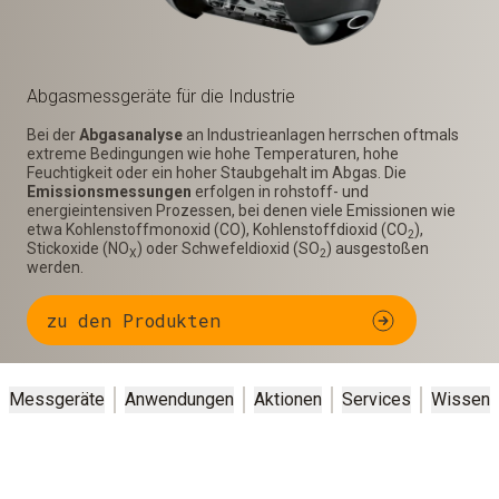
Abgas­messgeräte für die Industrie
Bei der
Abgasanalyse
an Industrieanlagen herrschen oftmals
extreme Bedingungen wie hohe Temperaturen, hohe
Feuchtigkeit oder ein hoher Staubgehalt im Abgas. Die
Emissionsmessungen
erfolgen in rohstoff- und
energieintensiven Prozessen, bei denen viele Emissionen wie
etwa Kohlenstoffmonoxid (CO), Kohlenstoffdioxid (CO
),
2
Stickoxide (NO
) oder Schwefeldioxid (SO
) ausgestoßen
X
2
werden.
zu den Produkten
Messgeräte
Anwendungen
Aktionen
Services
Wissen