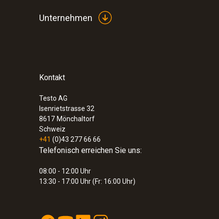
CHF 149.20
Unternehmen
Kontakt
Testo AG
Isenrietstrasse 32
8617
Mönchaltorf
Schweiz
+41
(0)43 277 66 66
Telefonisch erreichen Sie uns:
08:00 - 12:00 Uhr
:
0572 1753
13:30 - 17:00 Uhr (Fr: 16:00 Uhr)
testo 175 T3 - Temperaturlogger
CHF 293.00
CHF 316.75