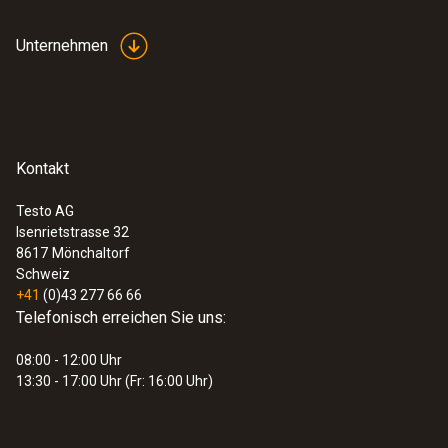
Allgemeine technische Daten
Unternehmen
:
0563 1080
Gewicht
testo 108 - Temperaturmessgerät
CHF 138.00
32 g
CHF 149.20
Abmessungen
Kontakt
1380 mm
Testo AG
Isenrietstrasse 32
8617
Mönchaltorf
Durchmesser Sonden-/ Fühlerrohr
Schweiz
+41
(0)43 277 66 66
1.4 mm
Telefonisch erreichen Sie uns:
08:00 - 12:00 Uhr
Kabellänge
13:30 - 17:00 Uhr (Fr: 16:00 Uhr)
1.2 m