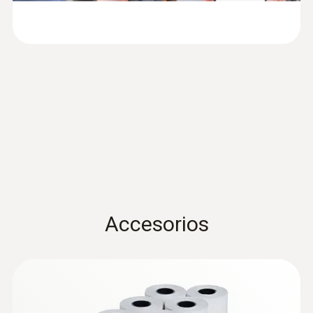
Envío del informe por correo electrónico
3x AA
:
0635 2045
Tubo Pitot, 500 mm long., acero
EU declaration of
inoxidable, para medición de... - for
(
30.26 KB
)
Temperatura de almacenamiento
conformity testo 512-1
measuring flow velocity
For measuring flow velocity
-20 hasta +50 ºC
Manual de instrucciones
(
1.6 MB
)
testo 512
Peso
Quickstart testo 512-1 /
190,0 g
(
2.0 MB
)
testo 512-2
Accesorios
Presión diferencial - piezoresistiva
Sobrecarga
±500 hPa