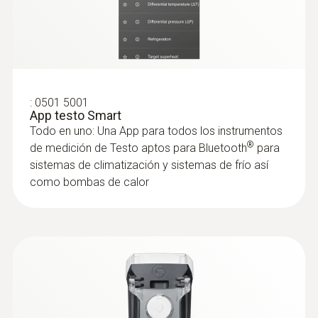
:
0635 2345
Tubo de Pitot de acero inoxidable,
longitud de 1000 mm, Ø 7 mm - para la
medición de la velocidad de flujo
Para la medición de la velocidad de flujo
:
0501 5001
App testo Smart
Todo en uno: Una App para todos los instrumentos
®
de medición de Testo aptos para Bluetooth
para
sistemas de climatización y sistemas de frío así
como bombas de calor