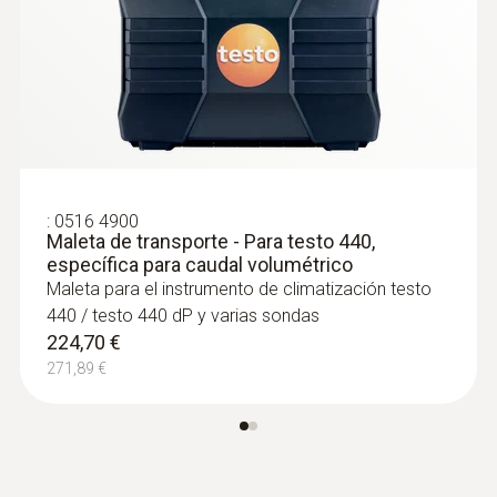
:
0516 4900
Maleta de transporte - Para testo 440,
:
0615 1912
específica para caudal volumétrico
Sonda de temperatura de superficies -
Maleta para el instrumento de climatización testo
Para superficies planas, NTC, estanca,
440 / testo 440 dP y varias sondas
con conector TUC
224,70 €
Con sensor de temperatura NTC y cable fijo
271,89 €
de 1,2 m.
100,80 €
121,97 €