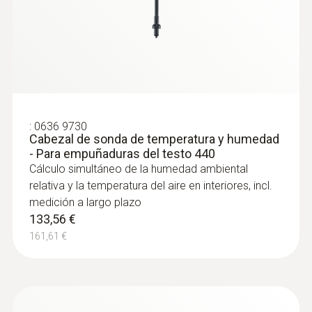
Sonda de CO (digital) - Con empuñadura
por cable
Menú de medición (en el instrumento, se
adquiere por separado) claramente
estructurado para la medición a largo plazo
así como para determinar la concentración
de CO en recintos interiores, p. ej. en salas
de calefacción
:
0636 9730
438,00 €
Cabezal de sonda de temperatura y humedad
- Para empuñaduras del testo 440
529,98 €
Cálculo simultáneo de la humedad ambiental
relativa y la temperatura del aire en interiores, incl.
medición a largo plazo
133,56 €
161,61 €