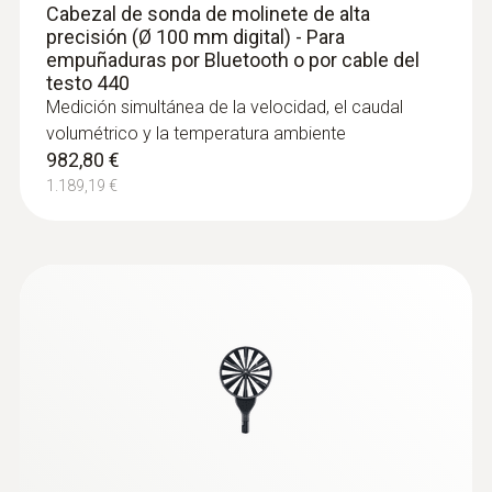
Cabezal de sonda de molinete de alta
precisión (Ø 100 mm digital) - Para
empuñaduras por Bluetooth o por cable del
testo 440
Medición simultánea de la velocidad, el caudal
volumétrico y la temperatura ambiente
982,80 €
1.189,19 €
:
0632 1550
Cabezal de la sonda de CO₂ - Para
empuñaduras por Bluetooth o por cable
del testo 440
Cálculo paralelo de la concentración de CO₂,
humedad y temperatura del aire en
interiores, incl. medición a largo plazo
572,04 €
692,17 €