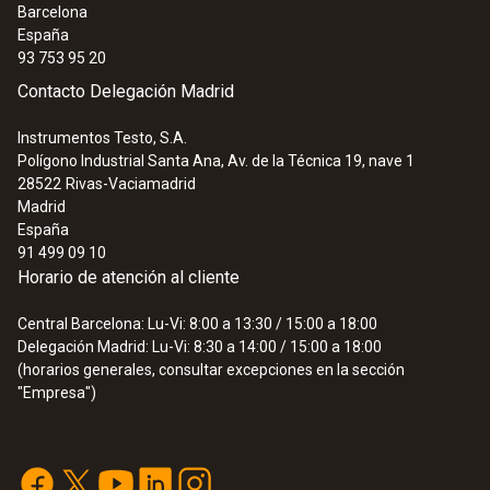
Barcelona
:
0560 1805
España
Smart Probe testo 805i - Termómetro
93 753 95 20
por infarrojos con App para
smartphone/tablet
Contacto Delegación Madrid
App testo Smart que permite manejar y
Instrumentos Testo, S.A.
visualizar los datos del termómetro
Polígono Industrial Santa Ana, Av. de la Técnica 19, nave 1
mediante el smartphone/tablet (App gratis
28522
Rivas-Vaciamadrid
para iOS y Android)
Madrid
112,52 €
España
136,15 €
91 499 09 10
Horario de atención al cliente
Central Barcelona: Lu-Vi: 8:00 a 13:30 / 15:00 a 18:00
Delegación Madrid: Lu-Vi: 8:30 a 14:00 / 15:00 a 18:00
(horarios generales, consultar excepciones en la sección
"Empresa")