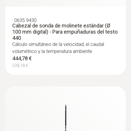
:
0635 9430
Cabezal de sonda de molinete estándar (Ø
100 mm digital) - Para empuñaduras del testo
440
Cálculo simultáneo de la velocidad, el caudal
volumétrico y la temperatura ambiente
444,78 €
538,18 €
:
0632 1271
Sonda de CO (digital) - Con empuñadura
por Bluetooth para testo 440
El menú de medición claramente
estructurado (en el instrumento) para la
medición a largo plazo así como para
determinar la concentración de CO en