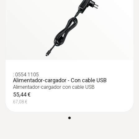
de corrientes de aire según EN ISO 7730 /
ASHRAE 55
1.224,72 €
1.481,91 €
:
0554 1105
Alimentador-cargador - Con cable USB
Alimentador-cargador con cable USB
55,44 €
67,08 €
:
0635 0551
Sonda de Lux (digital) - Para testo 440