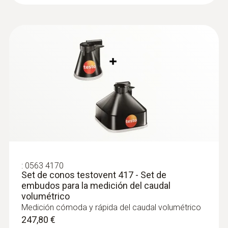
empuñaduras del testo 440
1.045,37 €
Cálculo paralelo de la humedad ambiental
relativa y la temperatura del aire en interiores
incl. medición a largo plazo
546,84 €
661,68 €
:
0563 4170
Set de conos testovent 417 - Set de
embudos para la medición del caudal
volumétrico
Medición cómoda y rápida del caudal volumétrico
Sondas de nivel de confort
247,80 €