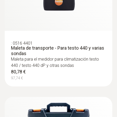
:
0560 2549 02
Smart Probe testo 549i - Manómetro de
alta presión con App para smartphone y
tablet
Medición de presión alta y baja
97,34 €
117,78 €
:
0516 4401
Maleta de transporte - Para testo 440 y varias
sondas
Maleta para el medidor para climatización testo
440 / testo 440 dP y otras sondas
80,78 €
97,74 €
Sondas de superfície