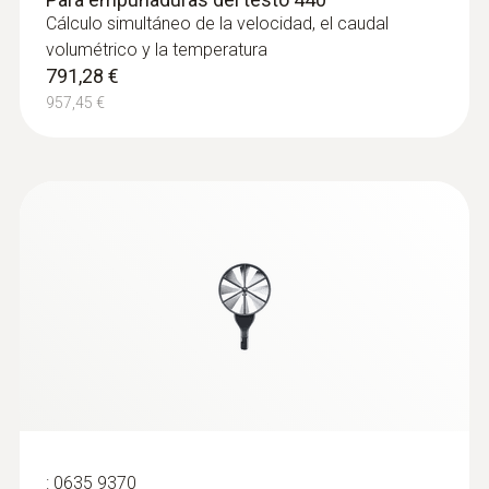
Cálculo simultáneo de la velocidad, el caudal
volumétrico y la temperatura
791,28 €
:
0632 1551
957,45 €
Sonda de CO₂ (digital) - Con
empuñadura por Bluetooth, para testo
440
Menú de medición (en el instrumento)
claramente estructurado para mediciones a
largo plazo así como para la determinación
paralela de la concentración de CO₂
humedad y temperatura ambiente en
interiores
708,12 €
856,83 €
:
0635 9370