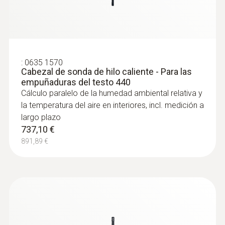
recintos interiores, p. ej. en salas de calderas
de sistemas de calefacción
522,90 €
632,71 €
:
0635 1570
Cabezal de sonda de hilo caliente - Para las
empuñaduras del testo 440
Cálculo paralelo de la humedad ambiental relativa y
la temperatura del aire en interiores, incl. medición a
largo plazo
737,10 €
891,89 €
:
0632 1272