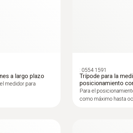
-20 hasta +60 ºC
:
0636 9770
:
0554 1591
precisión (digital)
Cabezal de la sond
nes a largo plazo
Trípode para la medic
precisión
posicionamiento con
del medidor para
ructurado para
Intuitivo: Cálculo para
Para el posicionamient
terminación paralela de
temperatura del aire en
como máximo hasta oc
ra ambiente en