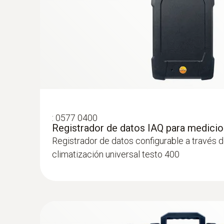
:
0636 9772
:
0577 0400
Sonda de temperatura y humedad de alta 
Registrador de datos IAQ para medicio
- con cable
Registrador de datos configurable a través 
Intuitiva: El menú de medición claramente est
climatización universal testo 400
mediciones a largo plazo así como para la de
la humedad ambiental relativa y la temperatu
interiores