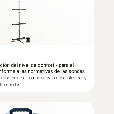
a de temperatura y humedad de alta
ión del nivel de confort - para el
forme a las normativas de las sondas
lelo de la humedad ambiental relativa y la
o conforme a las normativas del analizador y
 interiores incl. medición a largo plazo
ho sondas