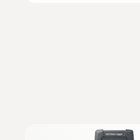
:
0636 9730
Cabezal de la sonda de temperatura y 
Intuitivo: Cálculo paralelo de la humedad ambie
temperatura del aire en interiores incl. medici