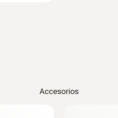
Tipo de pantalla
Pantalla táctil de 5", HD 1280*720 píxeles, IPS (160k
Alimentación de corriente
Batería recargable de iones de litio (5550 mAh)
:
0636 9771
humedad
Sonda de temperatur
®
- con Bluetooth
ntal relativa y la
Interfaces
Intuitiva: El menú de 
ón a largo plazo
Bluetooth®; USB
mediciones a largo pla
la humedad ambiental 
interiores
Memoria
Accesorios
2 GB; 1.000.000 valor medido
Temperatura de almacenamiento