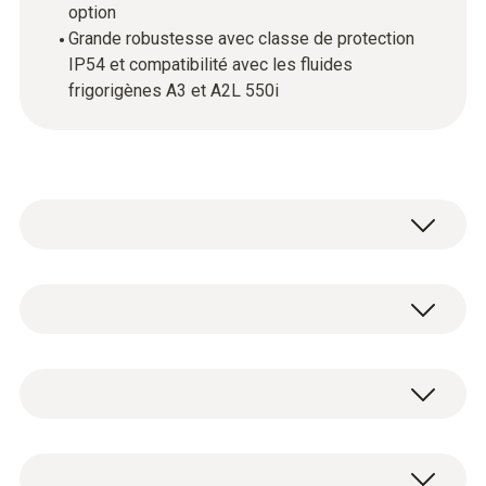
option
Grande robustesse avec classe de protection
IP54 et compatibilité avec les fluides
frigorigènes A3 et A2L 550i
testo 550i - Manifold électronique
commandé par App avec Bluetooth et
Manifold électronique 2 voies testo 550i
bloc de vannes à 2 voies