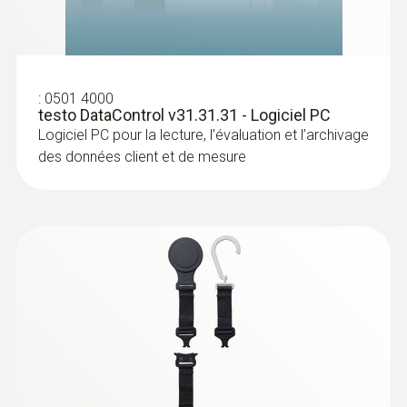
1 004,00 €
-20 à +60 °C
1 204,80 €
* when not connected via Bluetooth
:
0501 4000
testo DataControl v31.31.31 - Logiciel PC
Logiciel PC pour la lecture, l’évaluation et l’archivage
des données client et de mesure
:
0613 4611
Sonde de température avec Velcro
(CTN)
Avec Velcro pour une fixation aisée de la
sonde de contact sur les tuyaux d'un
diamètre de jusqu'à 75 mm
103,00 €
123,60 €