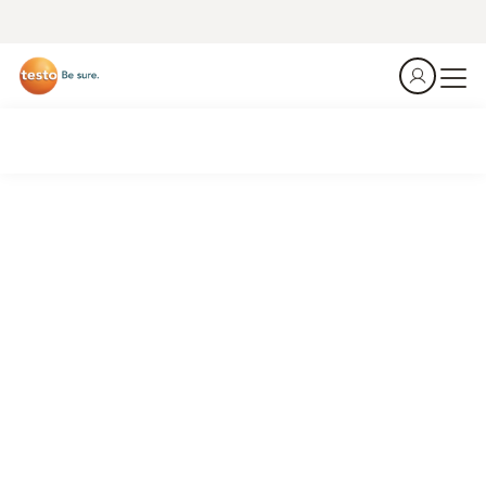
Les gardiens silencieux de la chaîne du froid.
Les enregistreurs de données de Testo pour
l’intégrité des produits dans le secteur
pharmaceutique et industriel.