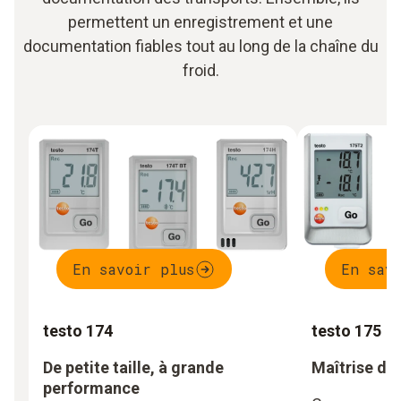
permettent un enregistrement et une
documentation fiables tout au long de la chaîne du
froid.
En savoir plus
En sav
testo 174
testo 175
De petite taille, à grande
Maîtrise du
performance