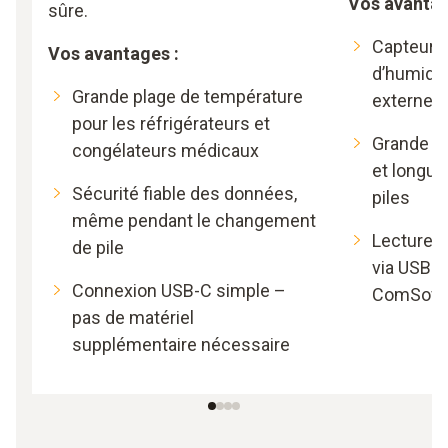
Vos avantag
sûre.
Capteurs
Vos avantages :
d’humidit
Grande plage de température
externes
pour les réfrigérateurs et
Grande c
congélateurs médicaux
et longue
Sécurité fiable des données,
piles
même pendant le changement
Lecture si
de pile
via USB o
Connexion USB-C simple –
ComSoft
pas de matériel
supplémentaire nécessaire