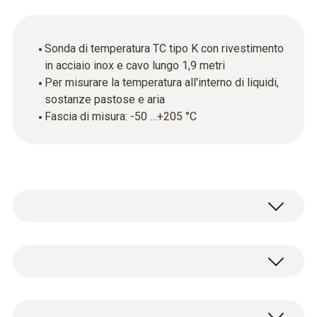
Sonda di temperatura TC tipo K con rivestimento
in acciaio inox e cavo lungo 1,9 metri
Per misurare la temperatura all'interno di liquidi,
sostanze pastose e aria
Fascia di misura: -50 …+205 °C
Questa sonda di temperatura con
termocoppia (TC) e puntale appiattito è la
soluzione ideale per misurare la temperatura
Temperatura - TC Tipo K (NiCr-Ni)
in liquidi, sostanze pastose e aria.