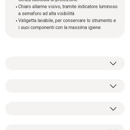
Chiaro allarme visivo, tramite indicatore luminoso
a semaforo ad alta visibilità
Valigetta lavabile, per conservare lo strumento e
i suoi componenti con la massima igiene
Testo 270 consente di lavorare in modo più
affidabile, intuitivo ed efficiente: il tester per oli
di frittura è uno strumento di lavoro
Temperatura
utilizzabile al posto della classica cartina
tornasole, per garantire la massima qualità
degli alimenti fritti. Monitorare l’usura dell’olio
Campo di misura
Tester per oli di frittura testo 270 con olio di