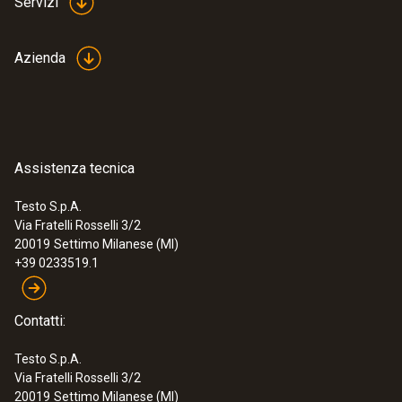
Servizi
Dimensioni display
Azienda
2 linee
Tipo display
LCD
Assistenza tecnica
Testo S.p.A.
Temperatura di stoccaggio
Via Fratelli Rosselli 3/2
20019
Settimo Milanese (MI)
-20 a +70 °C
+39 0233519.1
Temperatura di applicazione
Contatti:
+40 a +200 °C
Testo S.p.A.
Via Fratelli Rosselli 3/2
20019
Settimo Milanese (MI)