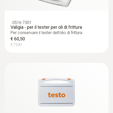
11 mm
Diametro puntale del tubo sonda
:
0516 7301
10 mm
Valigia - per il tester per oli di frittura
Per conservare il tester dell’olio di frittura
€ 60,50
Lunghezza tubo sonda
€ 73,81
175 mm
Lunghezza puntale del tubo sonda
35 mm
Funzionalità di allarme
Valore TPM superiore e inferiore regolabile,
allarme visivo tramite display a 3 colori