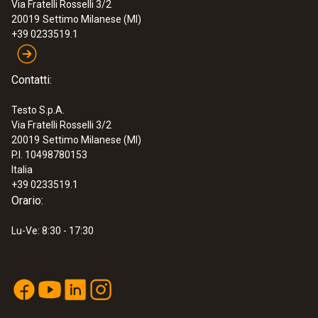
Via Fratelli Rosselli 3/2
:
0563 0102
20019
Settimo Milanese (MI)
Kit per la temperatura dell’olio di frittura
+39 0233519.1
BT
€ 592,00
€ 722,24
Contatti:
Testo S.p.A.
Via Fratelli Rosselli 3/2
20019
Settimo Milanese (MI)
P.I. 10498780153
Italia
+39 0233519.1
Orario:
Lu-Ve: 8:30 - 17:30