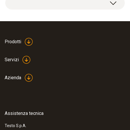
1 x valigia di trasporto piccola.
340 x 60 x 270 mm ((L x W x H))
Materiale custodia
Plastica
Prodotti
Colore prodotto
Servizi
bianco
Azienda
Assistenza tecnica
Testo S.p.A.