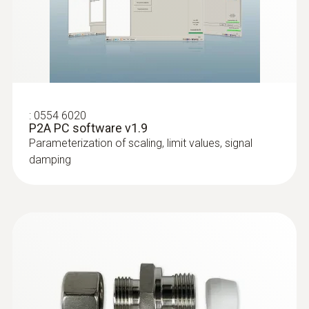
software
:
0555 6617
testo 6617 - Process humidity probe
Instruction manual testo
with self-monitoring
6381Ethernet without
Process probe with cable for monitoring
(
10.7 MB
)
process temperatures and humidity in
probe. P2A software
aggressive environments
:
0554 6020
EU declaration of
P2A PC software v1.9
(
33.71 KB
)
conformity testo 6381
Parameterization of scaling, limit values, signal
damping
Instruction manual testo
6381. P2A software
(
10.5 MB
)
volume 1
Instruction manual testo
(
9.7 MB
)
6381