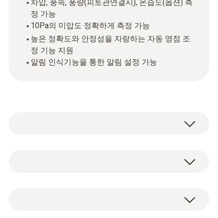
차압, 풍속, 풍량(피토관연결시), 온습도(옵션) 측
정 가능
10Pa의 미압도 정확하게 측정 가능
높은 정확도와 안정성을 자랑하는 자동 영점 조
정 기능 지원
알림 인식기능을 통한 알림 설정 가능
testo 6381 리플렛/매뉴얼/소프트웨어 다운로
드 사이트:
http://cafe.naver.com/testoman/3413
차압, 풍속, 풍량(피토관연결시), 온습도(옵션)
측정 가능하며 10Pa의 미압도 정확하게 측정