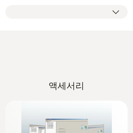
이 가능합니다. 알림 인식기능을 통한 알림 설
기술데이터
정이 가능합니다.
압력 : ±10Pa ~ ±1000hPa(1bar)
측정범위
온도 : -40 ~ 180 ℃
습도 : 0 ~ 100%RH
정확도
±0.5%(마지막 측정값)
습도용 프로브
0 ~ 20mA(4와이어)
Data sheet testo 6381
(
319.1 KB
)
4 ~ 20mA(4와이어)
출력신호
0 ~ 1V(4와이어)
5 ~ 10V(4와이어)
액세서리
Instruction manual testo
6381 Ethernet. P2A
(
10.7 MB
)
software volume 1
Instruction manual testo
6381 without probe. P2A
(
8.41 MB
)