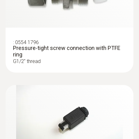
:
0555 6614
testo 6614 - High-humidity process
probe with heated cable
Process probe with heated sensor ideal for
:
0554 1796
monitoring process temperatures and
Pressure-tight screw connection with PTFE
humidity in high-humidity applications
ring
G1/2'' thread