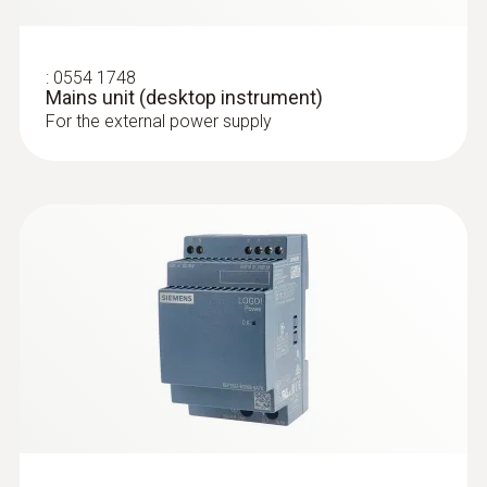
:
0554 1748
Mains unit (desktop instrument)
:
0555 6612
For the external power supply
testo 6612 - Process humidity probe
for duct mounting
IAQ probe for monitoring process
temperatures and humidity