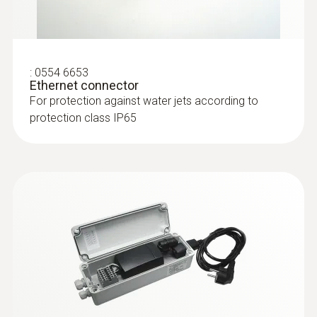
:
0555 6615
testo 6615 - Process humidity probe
:
0554 6653
with cable for trace humidity
Ethernet connector
applications
For protection against water jets according to
Process probe for monitoring process
protection class IP65
temperatures and humidity in trace humidity
applications