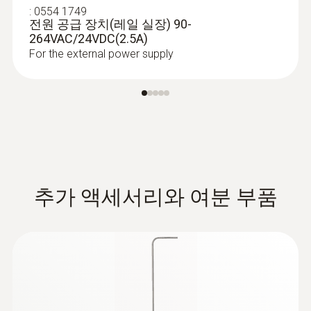
:
0554 1749
전원 공급 장치(레일 실장) 90-
264VAC/24VDC(2.5A)
For the external power supply
:
0555 6613
testo 6613 - Process humidity probe
with cable
Process probe with cable for monitoring
process temperatures and humidity
추가 액세서리와 여분 부품