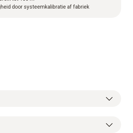
id door systeemkalibratie af fabriek
t tot het populaire assortiment van de Testo
elzijdig en eenvoudig te bedienen – hij