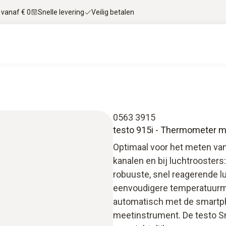
 vanaf € 0
Snelle levering
Veilig betalen
0563 3915
testo 915i - Thermometer m
Optimaal voor het meten va
kanalen en bij luchtrooster
robuuste, snel reagerende luc
eenvoudigere temperatuurmet
automatisch met de smartph
meetinstrument. De testo Sm