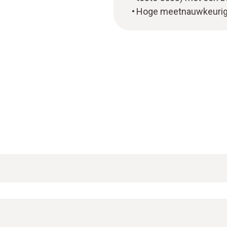
Hoge meetnauwkeurighe
esto 915i met smartphone-bediening en bluetooth behoor
rouwbare meetresultaten en is door de robuuste voeler ve