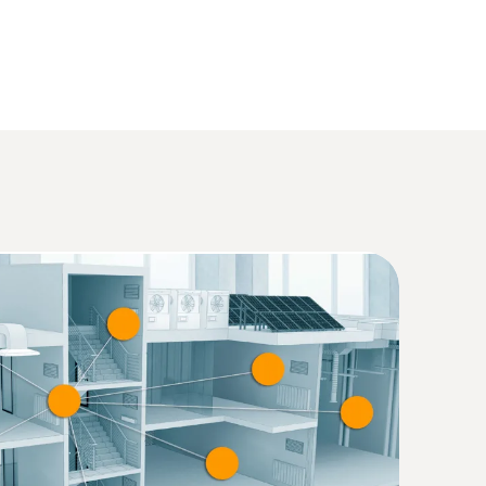
(
1.09 MB
)
(
1.06 MB
)
sset met 16 mm vleugelrad-sonde
 2023/2854 (DataAct) - testo 915i
(
140 KB
)
)
(
34.18 KB
)
laktevoeler met verbrede meetspits
voor vlakke oppervakken
(
1.9 MB
)