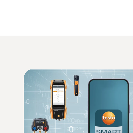
Algemene technische gegevens
:
0563 0401 01
testo 400 behaaglijkheidsset met statief
€ 3.599,00
€ 4.354,79
:
0602 5093
Temperatuurvoeler-set - met luchtvoeler
dompel-/steekvoeler en oppervlaktevoel
Met 3 temperatuurvoelers (TE type K, klasse 1
:
0563 0002 32
zonder handgreep, compatibel met alle Testo
testo Smart Probes HVAC/R Ultimate ki