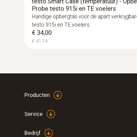
testo Smart Case (temperatuur) - Opb
:
0602 0193
Probe testo 915i en TE voelers
Peddel oppervlakte voeler (type K) - V
Handige opbergtas voor de apart verkrijgba
lastig te bereiken plaatsen.
testo 915i en TE voelers
Meet betrouwbaar - ook door smalle opening
€ 34,00
€ 151,00
€ 41,14
€ 182,71
Producten
Service
Bedrijf