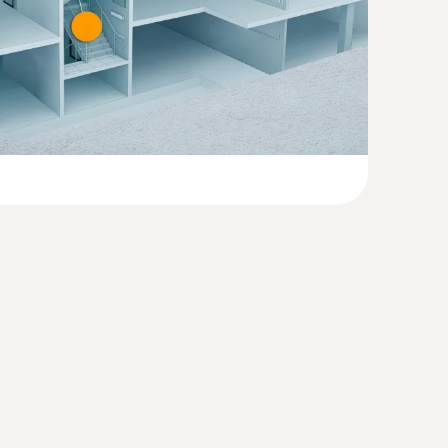
(
871.26 KB
)
ant testo 915i
(
41.0 KB
)
nctionele IAQ-meter
ice with Bluetooth 4.2; vereist Android 8.0 of
) - voor temperatuurmetingen van