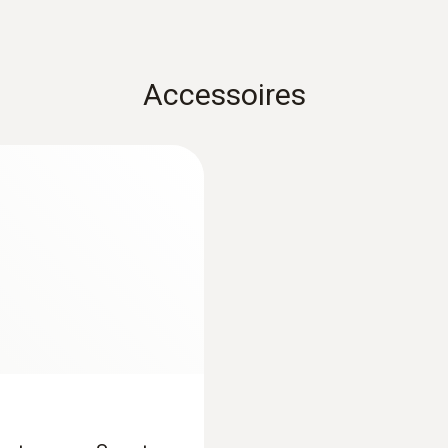
leidingen (Ø 15-25
nd voor
Fixeerbare verbinding met 4 standaardvoelers testo
Klemvoeler voor snell
2
gangbare TE-voelers
leidingen (Ø max. 1")
€ 80,00
Accessoires
diameter voelerbuis
€ 96,80
4 mm
lengte voerlerbuis
99 mm
Levensduur batterij
150 h
Batterijtype