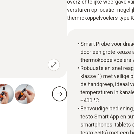
overzichtelijke weergave v
versturen op locatie mogeli
thermokoppelvoelers type K –
Smart Probe voor draad
door een grote keuze a
thermokoppelvoelers v
Robuuste en snel reag
klasse 1) met veilige 
de handgreep, ideaal 
temperaturen in kanale
+400 °C
Eenvoudige bediening,
testo Smart App en au
smartphones, tablets o
testo 550s) met een b