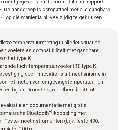
an meetgegevens en documentatie en rapport
jk. De handgreep is compatibel met alle gangbare
 op die manier is hij veelzijdig te gebruiken.
loze temperatuurmeting in allerlei situaties
an voelers en compatibiliteit met gangbare
an het type K
erende luchttemperatuurvoeler (TE type K,
bevestiging door innovatief sluitmechanisme in
voor het meten van omgevingstemperatuur en
n en bij luchtroosters, meetbereik -50 tot
 evaluatie en documentatie met gratis
®
tomatische Bluetooth
-koppeling met
f Testo-meetinstrumenten (bijv. testo 400,
ereik tot 100 m