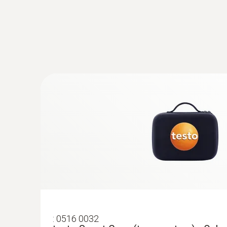
Vervangbare meetkop met thermo-elementba
temperatuurvoeler met klembeugel 0602 459
€ 61,00
€ 73,81
:
0516 0032