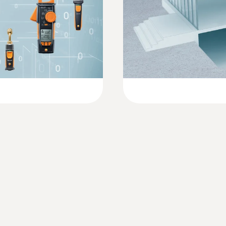
 koel- en
Quickstart Guide Smart Probe testo 915i
€ 73,00
plastic
€ 88,33
Beschermklasse
Technical Documentation A2L/A2/A3 refriger
IP20
:
0560 0400 01
-sonde
testo 400 - Multifu
€ 1.299,00
systeem voorwaarden
€ 1.571,79
vereist iOS 13.0 of nieuwer; requires mobile end dev
nieuwer
productkleur
zwart / oranje
:
0602 4692
Voeler-steekverbinding
eler (Type K)
Tangvoeler (type K