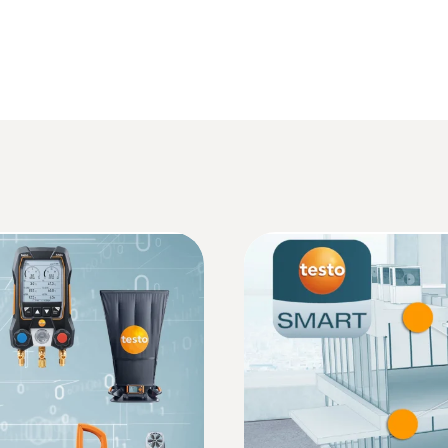
testo Smart Probes FAQ
Sets
Gewicht
Data sheet testo 915i
Bluetooth®-handgreep: 88 g
:
0563 0400 74
Luchtvoeler: 11 g
testo 400 stroming
Informatie overeenkomstig Verordening (EU)
€ 2.869,00
Afmetingen
€ 3.471,49
Bluetooth®-handgreep. 129 x 31 x 31 mm (L x B x H
:
0602 1993
EU declaration of conformity testo 915i
Bedrijfstemperatuur
,
Waterdichte opperv
er (TE type K)
voor vl...
-20 tot +50 °C
), draadloos en
Extra breed meetvlak 
Gebruiksaanwijzing testo Smart Probes
- en gangbare
t
Behuizing