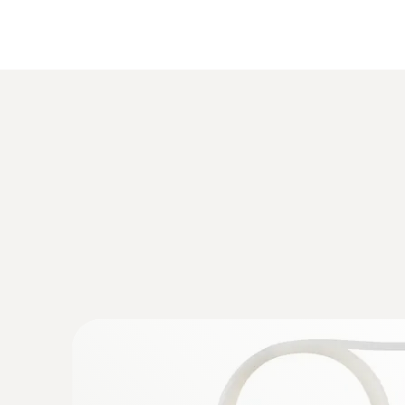
:
0635 2045
Tubo de Pitot, 500 mm de comprimento, 
para m... - Tubo de Pitot, 500 mm de c
:
0632 3340
testo 340 -
Analisador de combustão par