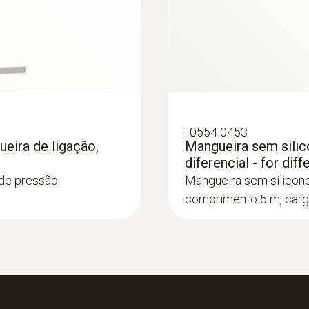
+1 a +100 m/s
rimento 1000 mm, Ø
:
0554 0453
eira de ligação,
Mangueira sem sili
diferencial - for di
 de pressão
Mangueira sem silicone
comprimento 5 m, carg
:
0563 4200
stema de análise de
testo 420 - O novo 