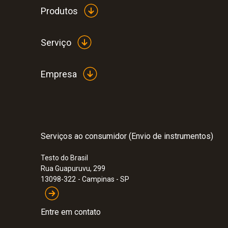
Produtos
Serviço
Empresa
Serviços ao consumidor (Envio de instrumentos)
:
0560 0420
Testo do Brasil
testo 420 - Instrumento de medição de 
Rua Guapuruvu, 299
13098-322
- Campinas - SP
Entre em contato