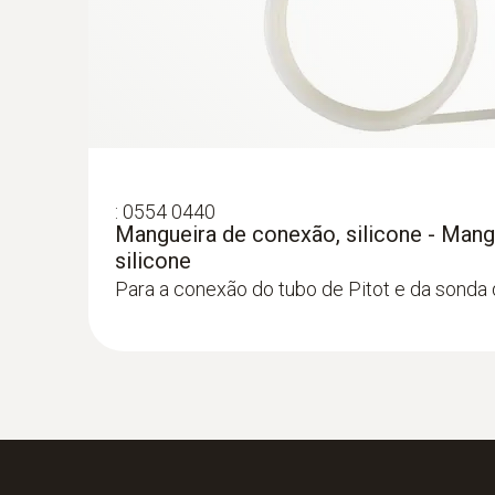
:
0635 2345
Tubo de Pitot em aço inoxidável, comp
:
0554 0440
7 mm - para medir a velocidade do fluxo
Mangueira de conexão, silicone - Mangu
silicone
Para a conexão do tubo de Pitot e da sonda
:
0632 3511
testo 350 -
Unidade de Controle para si
combustão