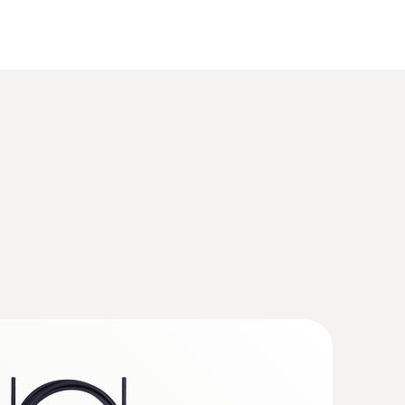
ço inoxidável, comprimento 350 mm, Ø 7
flow velocity
 análise para o sistema de análise de