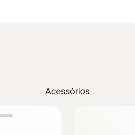
Diâmetro do eixo da sonda
7 mm
Carcaça
Carcaça de metal
:
0635 2145
aço inoxidável,
Tubo de Pitot de a
Comprimento do eixo da sonda
omprimento
mm - for measuring 
350 mm
Acessórios
Cor do produto
prata
:
0632 3510
a a indústria
testo 350 -
Caixa de
combustão
Faixa de medição