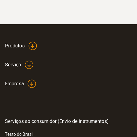
:
0632 3511
testo 350 -
Unidade de Controle para
sistema de análise de combustão
Produtos
Serviço
Empresa
Serviços ao consumidor (Envio de instrumentos)
:
0563 4200
testo 420 - O novo padrão para
Testo do Brasil
balômetros.