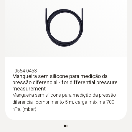
comprimento 350 mm, Ø 7 mm - for
measuring flow velocity
:
0632 3510
testo 350 -
Caixa de análise para o
sistema de análise de combustão
:
0554 0453
Mangueira sem silicone para medição da
pressão diferencial - for differential pressure
measurement
Mangueira sem silicone para medição da pressão
diferencial, comprimento 5 m, carga máxima 700
hPa, (mbar)
:
0635 2345
Tubo de Pitot em aço inoxidável,
comprimento 1000 mm, Ø 7 mm - para
medir a velocidade do fluxo