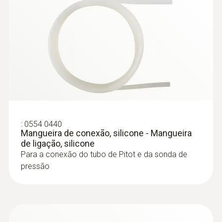
:
0635 2045
Tubo de Pitot, 500 mm de
comprimento, aço inoxidável, para m... -
Diâmetro do eixo da sonda
Tubo de Pitot, 500 mm de comprimento
7 mm
:
0632 3340
Product colour
testo 340 -
Analisador de combustão
para a indústria
silver
:
0554 0440
Mangueira de conexão, silicone - Mangueira
de ligação, silicone
Para a conexão do tubo de Pitot e da sonda de
pressão
:
0635 2145
Tubo de Pitot de aço inoxidável,