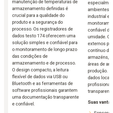
manutenção de temperaturas de
especialmen
armazenamento definidas é
ambientes 
crucial para a qualidade do
industrial e 
produto e a segurança do
monitoramen
processo. Os registradores de
confiável da
dados testo 174 oferecem uma
umidade. Os
solução simples e confiável para
externos per
o monitoramento de longo prazo
contínuo de
das condições de
armazéns, câ
armazenamento e de processo.
áreas de ar
O design compacto, a leitura
produção. Le
flexível de dados via USB ou
dados locais
Bluetooth e as ferramentas de
profissiona
software profissionais garantem
transparente
uma documentação transparente
Suas vantag
e confiável.
Sensores