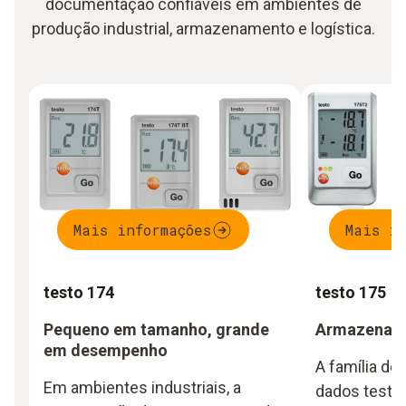
documentação confiáveis em ambientes de
produção industrial, armazenamento e logística.
Mais informações
Mais in
testo 174
testo 175
Pequeno em tamanho, grande
Armazename
em desempenho
A família de
Em ambientes industriais, a
dados testo 