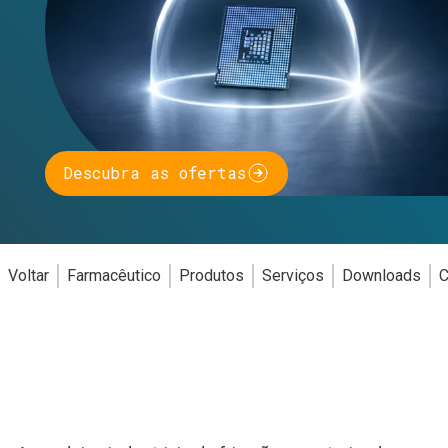
Descubra as ofertas
Voltar
Farmacêutico
Produtos
Serviços
Downloads
C