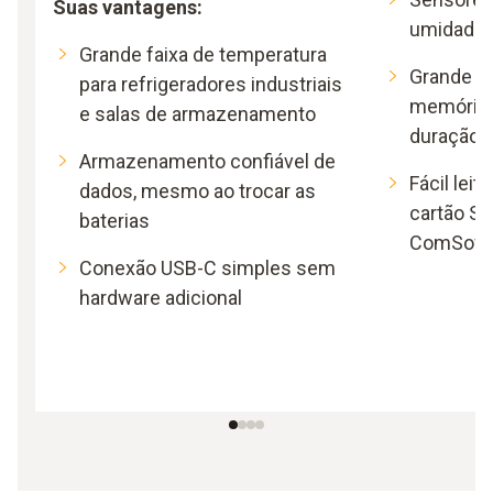
Suas vantagens:
umidade i
Grande faixa de temperatura
Grande c
para refrigeradores industriais
memória e
e salas de armazenamento
duração
Armazenamento confiável de
Fácil leit
dados, mesmo ao trocar as
cartão SD
baterias
ComSoft
Conexão USB-C simples sem
hardware adicional