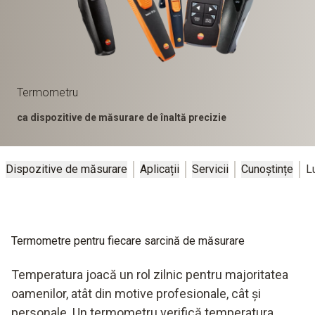
Termometru
ca dispozitive de măsurare de înaltă precizie
Dispozitive de măsurare
Aplicații
Servicii
Cunoștințe
L
Termometre pentru fiecare sarcină de măsurare
Temperatura joacă un rol zilnic pentru majoritatea
oamenilor, atât din motive profesionale, cât și
personale. Un termometru verifică temperatura