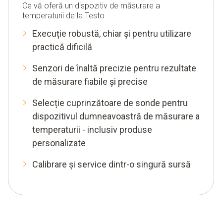
Ce vă oferă un dispozitiv de măsurare a
Senzor de temperatură pentru temperaturi de suprafață
temperaturii de la Testo
Senzor de temperatură a aerului
Execuție robustă, chiar și pentru utilizare
practică dificilă
Senzor de penetrare
Senzori de înaltă precizie pentru rezultate
Camere de termoviziune
de măsurare fiabile și precise
Înregistrator de date de temperatură
Selecție cuprinzătoare de sonde pentru
dispozitivul dumneavoastră de măsurare a
temperaturii - inclusiv produse
personalizate
Calibrare și service dintr-o singură sursă