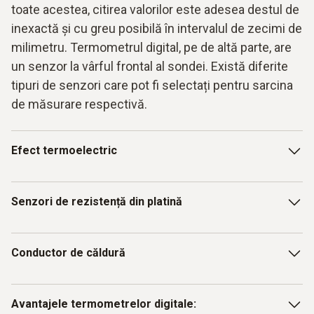
toate acestea, citirea valorilor este adesea destul de
inexactă și cu greu posibilă în intervalul de zecimi de
milimetru. Termometrul digital, pe de altă parte, are
un senzor la vârful frontal al sondei. Există diferite
tipuri de senzori care pot fi selectați pentru sarcina
de măsurare respectivă.
Efect termoelectric
Măsurarea temperaturii cu ajutorul termocuplurilor se
Senzori de rezistență din platină
bazează pe efectul termoelectric. Dacă două picioare
realizate din aliaje metalice diferite sunt sudate la capetele
lor, circulă un curent electric dacă punctul de măsurare
Senzorii de rezistență din platină se bazează pe așa-
Conductor de căldură
(capătul cald) are o temperatură diferită de punctul de
numitul efect termistor PTC. Toate metalele sunt
referință (capătul rece). Fiecare material al termocuplului
termistoare PTC, de exemplu, deoarece au proprietatea de
are propria sa curbă caracteristică. Curba caracteristică
a-și crește rezistența electrică pe măsură ce temperatura
Termistorii sunt senzori de temperatură moderni care
Avantajele termometrelor digitale:
arată relația dintre temperatura aplicată și tensiunea
crește (adică conduc electricitatea mai bine când sunt reci
transformă schimbările de temperatură în schimbări de