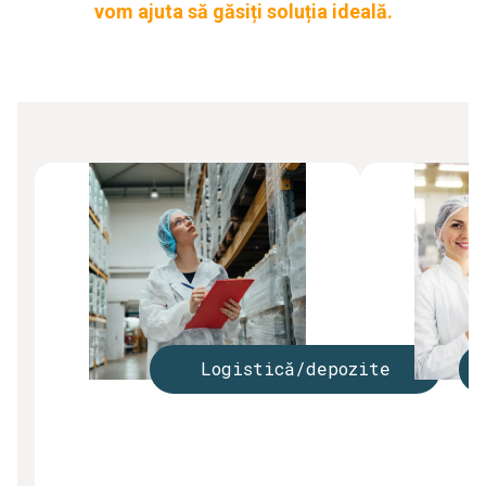
vom ajuta să găsiți soluția ideală.
Logistică/depozite