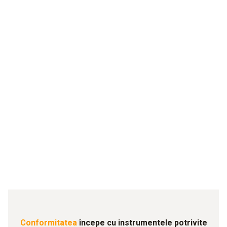
-200°
... previne pierderea probelor sensibile chiar și în condiții
extreme
Biotech
Conformitatea
începe cu instrumentele potrivite