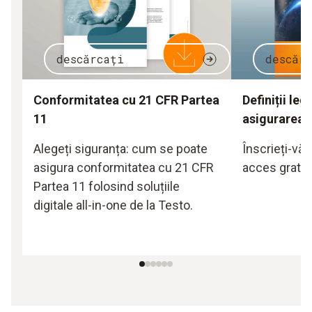
descărcați
descăr
Conformitatea cu 21 CFR Partea
Definiții leg
11
asigurarea c
Alegeți siguranța: cum se poate
Înscrieți-vă
asigura conformitatea cu 21 CFR
acces gratuit
Partea 11 folosind soluțiile
digitale all-in-one de la Testo.