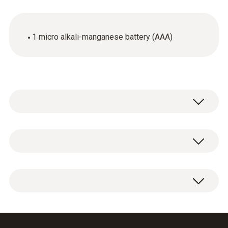
1 micro alkali-manganese battery (AAA)
Hlavní technická data
Barva produktu
1 x micro alkali-manganese battery (AAA).
modrá
Váha