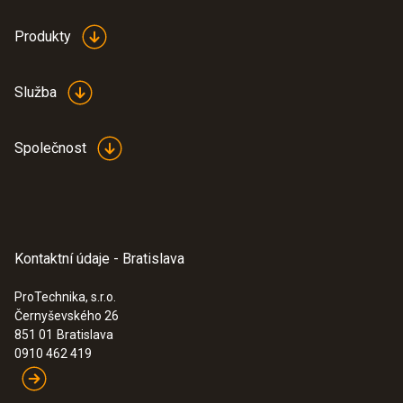
10 g
Produkty
Služba
Společnost
Kontaktní údaje - Bratislava
ProTechnika, s.r.o.
Černyševského 26
:
0572 1754
851 01
Bratislava
testo 175 H1 - datalogger teploty a
0910 462 419
vlhkosti
358,00€