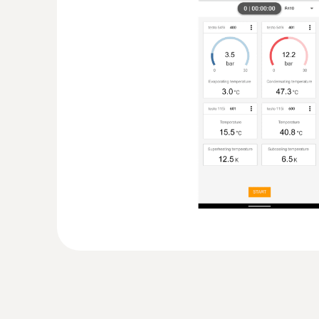
:
0563 0004 10
Chytré sondy testo sada vytápění
Bezkontaktní měření teploty, měření teploty p
také tlaku přívodu plynu
318,00€
391,14€
Hlavní technická data