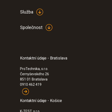
Služba
Společnost
Kontaktní údaje - Bratislava
ProTechnika, s.r.o.
Černyševského 26
851 01
Bratislava
0910 462 419
Kontaktní údaje - Košice
K-TEST, s.r.o.