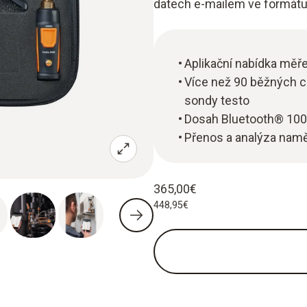
datech e-mailem ve formátu
Aplikační nabídka měře
Více než 90 běžných chl
sondy testo
Dosah Bluetooth® 100 m
Přenos a analýza namě
365,00€
448,95€