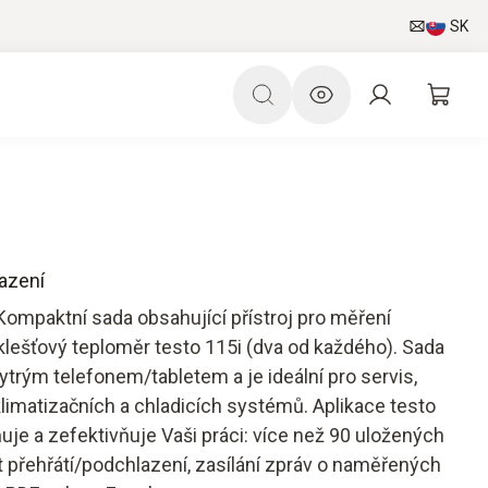
SK
azení
 Kompaktní sada obsahující přístroj pro měření
klešťový teploměr testo 115i (dva od každého). Sada
ytrým telefonem/tabletem a je ideální pro servis,
klimatizačních a chladicích systémů. Aplikace testo
je a zefektivňuje Vaši práci: více než 90 uložených
t přehřátí/podchlazení, zasílání zpráv o naměřených