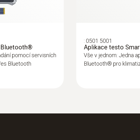
Dosah rádia
130 hodin
100 m
Typ baterie
Refrigerant
:
0501 5001
3 x AAA mikrotužková baterie
A2L / A3 compatibel
 s Bluetooth®
Aplikace testo Smar
ádání pomocí servisních
Vše v jednom: Jedna ap
Přenost dat
řes Bluetooth
Bluetooth® pro klimati
Skladovací teplota
Bluetooth®
-20 do +60 °C
Dosah rádia
100 m
Tlakové média
CFC, HFC, HCFC, N, H₂O, CO₂