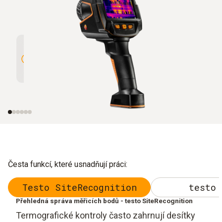
Vysoké rozlišení 320 x 240 pixelů,
Vynikají
rozšířené na 640 x 480 pixelů s
40 mK
technologií testo SuperResolution
Česta funkcí, které usnadňují práci:
Testo SiteRecognition
testo 
Přehledná správa měřicích bodů - testo SiteRecognition
Termografické kontroly často zahrnují desítky