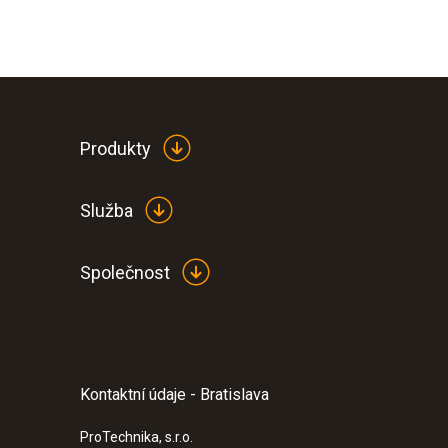
Produkty
Služba
Společnost
Hlavní technická data
Kontaktní údaje - Bratislava
:
0560 1108
testo 110 - teplomer
ProTechnika, s.r.o.