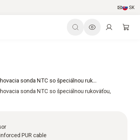
SK
hovacia sonda NTC so špeciálnou ruk...
chovacia sonda NTC so špeciálnou rukoväťou,
sor
einforced PUR cable