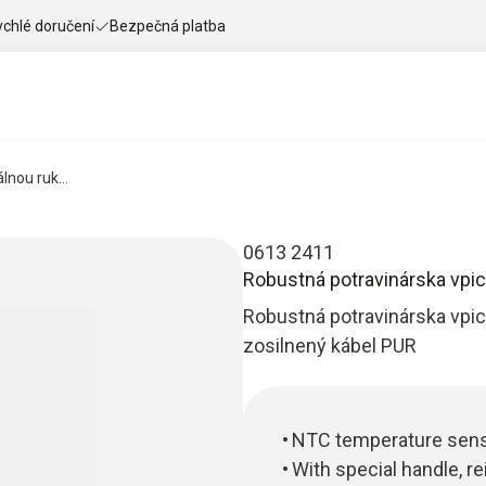
ychlé doručení
Bezpečná platba
nou ruk...
0613 2411
Robustná potravinárska vpic
Robustná potravinárska vpi
zosilnený kábel PUR
NTC temperature sen
With special handle, r