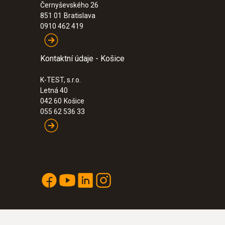
Černyševského 26
134,00€
851 01
Bratislava
164,82€
0910 462 419
Kontaktní údaje - Košice
K-TEST, s.r.o.
Letná 40
042 60
Košice
055 62 536 33
:
0572 1752
testo 175 T2 - datalogger teploty
222,00€