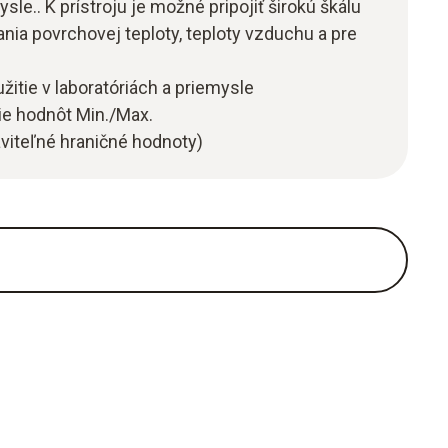
ysle.. K prístroju je možné pripojiť širokú škálu
ia povrchovej teploty, teploty vzduchu a pre
žitie v laboratóriách a priemysle
e hodnôt Min./Max.
viteľné hraničné hodnoty)