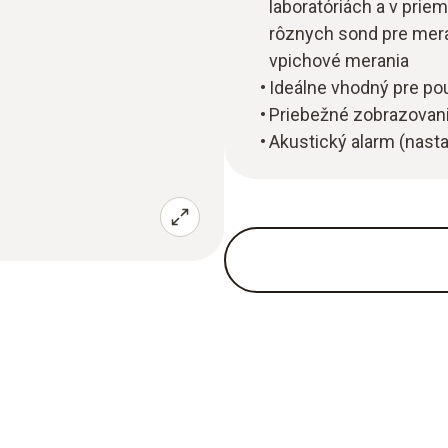
laboratóriách a v priem
rôznych sond pre meran
vpichové merania
Ideálne vhodný pre pou
Priebežné zobrazovani
Akustický alarm (nasta