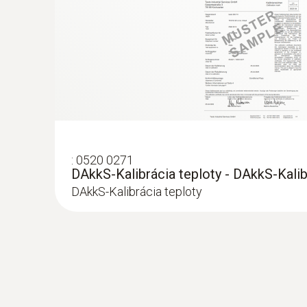
:
0609 1273
:
0520 0271
Robustná, vodotesná ponorná / vpichov
DAkkS-Kalibrácia teploty - DAkkS-Kalib
Robustná, vodotesná ponorná / vpichovacia 
DAkkS-Kalibrácia teploty
100,00€
123,00€