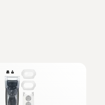
TC z ušľachtilej ocele (IP65) s káblom PUR
ho tovaru NTC pre zaskrutkovanie bez