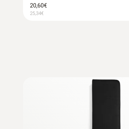
Robustná, potravinárska sonda Pt100 z ušľacht
20,60€
175,00€
25,34€
215,25€
:
0613 2411
Robustná potravinárska vpichovacia so