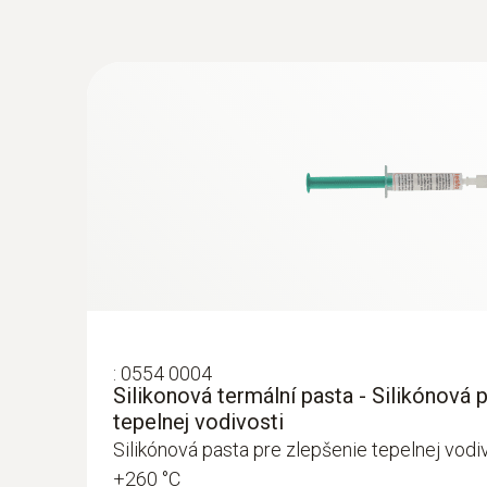
:
0554 0004
Silikonová termální pasta - Silikónová 
:
0609 2272
tepelnej vodivosti
Robustná, potravinárska sonda Pt100 z u
Silikónová pasta pre zlepšenie tepelnej vodiv
(IP65) - Robustná, presná potravinárska
+260 °C