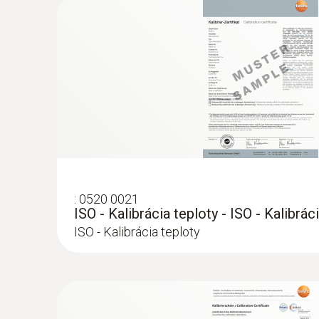
:
0609 7072
Laboratórna sonda, opláštená sklom, v
trubica... - Laboratórna sonda, oplášten
Laboratórna sonda, opláštená sklom, výmenná 
odolná proti agresívnym médiám
145,00€
178,35€
Hlavní technická data
:
0520 0021
ISO - Kalibrácia teploty - ISO - Kalibrác
ISO - Kalibrácia teploty