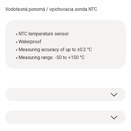
Vodotesná ponorná / vpichovacia sonda NTC
NTC temperature sensor
Waterproof
Measuring accuracy of up to ±0.2 °C
Measuring range: -50 to +150 °C
The waterproof immersion and penetration
probe (NTC) is used predominantly in the
food sector (also occasionally in the trade