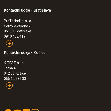
Hlavní technická data
Kontaktní údaje - Bratislava
ProTechnika, s.r.o.
Váha
Černyševského 26
:
0560 1108
851 01
Bratislava
145 g
testo 110 - teplomer
0910 462 419
134,00€
164,82€
Délka kabelu
Kontaktní údaje - Košice
1,2 m
K-TEST, s.r.o.
Letná 40
Průměr sondy
042 60
Košice
055 62 536 33
5 mm
Průměr špičky sondy
4 mm