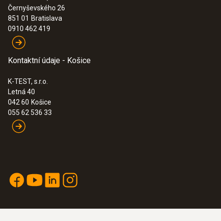
Černyševského 26
:
0632 3220
851 01
Bratislava
testo 320 - analyzátor spalin
0910 462 419
0,00€
Kontaktní údaje - Košice
K-TEST, s.r.o.
Letná 40
042 60
Košice
055 62 536 33
:
0632 3306 70
testo 330-1 LL v2010 - Analyzátor spalín