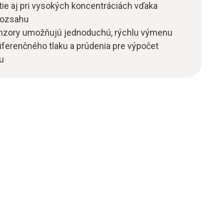
tie aj pri vysokých koncentráciách vďaka
rozsahu
enzory umožňujú jednoduchú, rýchlu výmenu
iferenčného tlaku a prúdenia pre výpočet
u