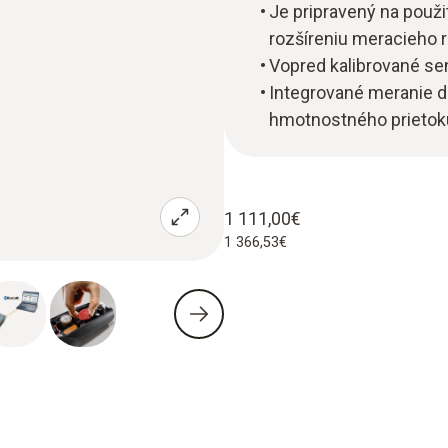
Je pripravený na použi
rozšíreniu meracieho 
Vopred kalibrované s
Integrované meranie d
hmotnostného prietok
1 111,00€
1 366,53€