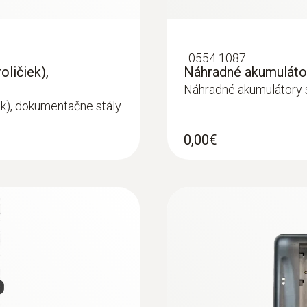
:
0554 1087
oličiek),
Náhradné akumulátor
Pitotovi trubice
Náhradné akumulátory 
ek), dokumentačne stály
0,00€