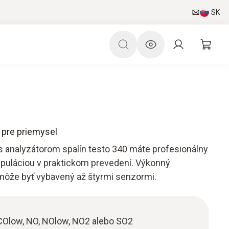
SK
n pre priemysel
 s analyzátorom spalín testo 340 máte profesionálny
ipuláciou v praktickom prevedení. Výkonný
 môže byť vybavený až štyrmi senzormi.
COlow, NO, NOlow, NO2 alebo SO2