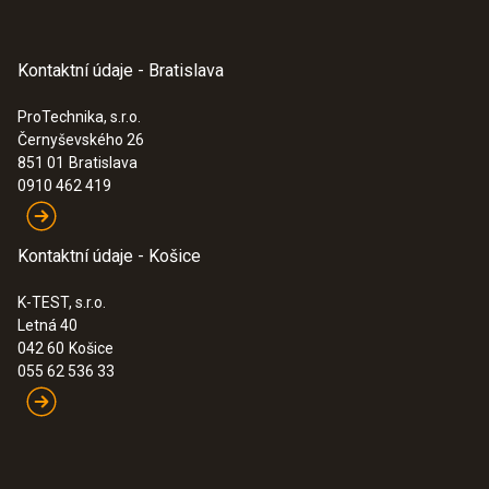
Kontaktní údaje - Bratislava
:
0563 0002 32
testo Smart Probes HVAC/R Ultimate kit
ProTechnika, s.r.o.
1 158,00€
Černyševského 26
1 424,34€
851 01
Bratislava
0910 462 419
Kontaktní údaje - Košice
K-TEST, s.r.o.
Letná 40
042 60
Košice
055 62 536 33