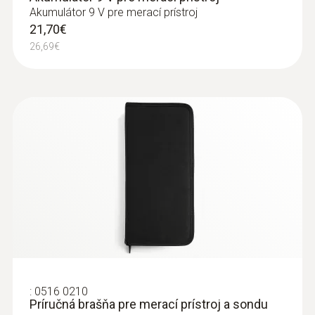
Typ baterie
pred vodou, nečistotami a nárazmi).
Akumulátor 9 V pre merací prístroj
21,70€
baterie (9 V, 6F22)
26,69€
Životnost baterie
20 h
Zákazníci, ktoré zaujímal
tento produkt si tiež
Skladovací teplota
prezreli
-40 do +70 °C
:
0516 0210
Príručná brašňa pre merací prístroj a sondu