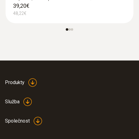
39,20€
48,22€
:
0563 0003 10
Chytré sondy testo sada klimatizace
480,00€
590,40€
Produkty
Služba
Společnost