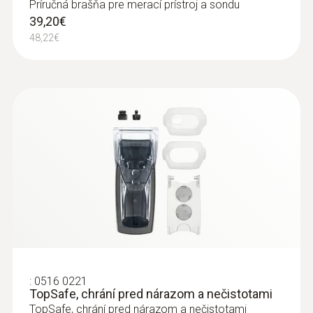
Príručná brašňa pre merací prístroj a sondu
39,20€
48,22€
:
0560 1405
testo 405i - termický anemometr
ovládaný chytrým telefonem
140,00€
172,20€
:
0516 0221
TopSafe, chrání pred nárazom a nečistotami
TopSafe, chrání pred nárazom a nečistotami