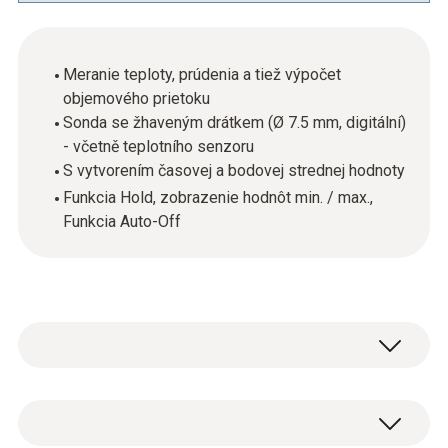
Meranie teploty, prúdenia a tiež výpočet
objemového prietoku
Sonda se žhaveným drátkem (Ø 7.5 mm, digitální)
- včetně teplotního senzoru
S vytvorením časovej a bodovej strednej hodnoty
Funkcia Hold, zobrazenie hodnôt min. / max.,
Funkcia Auto-Off
Na zistenie, či klimatizačné a ventilačné
zariadenie funguje bezchybne, musíte okrem