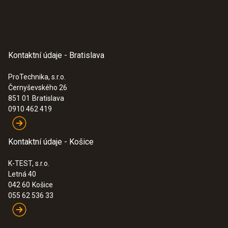
Kontaktní údaje - Bratislava
ProTechnika, s.r.o.
Černyševského 26
:
0632 3220
851 01
Bratislava
testo 320 - analyzátor spalin
0910 462 419
0,00€
Kontaktní údaje - Košice
K-TEST, s.r.o.
Letná 40
042 60
Košice
055 62 536 33