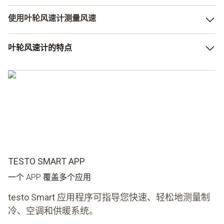
可以使用多种仪器测量风速。风量罩也是其中之一。 当
使用叶轮风速计测量风速
然，风量罩的主要设计用途是读取体积流量。 它是为天花
板出风口使用而开发的，能够进行精确测量。
可以将叶轮风速计视为流量计以及空气速度测量仪。该仪器
叶轮风速计的特点
还非常适合用于户外风速测量。因此，德图提供的设计可以
操作简单，非常方便，可以在 APP 的帮助下创建报告。
让您快速方便地在通风格栅进行测量。此时还可以选择测量
除了体积流量外，它还可以测量相对湿度和温度。 因此，
空气温度和空气速度。您还可以计算不同参数。并且只需在
集成叶轮
与专门测量空气流动的风速计配合使用，可以实现高效测
风速计上轻触按钮即可完成。
测量空气温度、风速和湿度
量。
可计算均值
TESTO SMART APP
一个 APP 覆盖多个应用
testo Smart 应用程序可指导您快速、轻松地测量制
冷、空调和供暖系统。