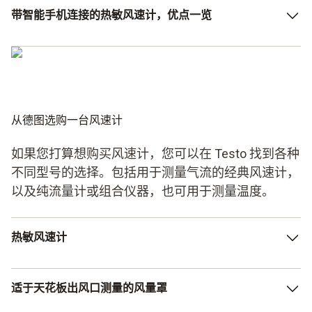
带智能手机连接的热敏风速计，优点一览
将测量数据发至 App
直接在 APP 中分析数据
操作简单
从德图选购一台风速计
如果您打算想购买风速计，您可以在 Testo 找到各种
不同型号的选择。包括用于测量气流的经典风速计，
以及纯流量计或组合仪器，也可用于测量温度。
热敏风速计
热敏风速计的应用领域很广泛。得益于操作简单，数值传输
适于天花板出风口测量的风量罩
迅速。如果您想要轻松分析数据，您还可以选择能与智能手
机连接的型号。