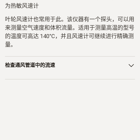
为热敏风速计
叶轮风速计也常用于此。该仪器有一个探头，可以用
来测量空气速度和体积流量。适用于测量高温的型号
的温度可高达 140°C，并且风速计可继续进行精确测
量。
检查通风管道中的流速
德图的一些仪器配有固定安装的流量测量探头，用于流量测
量。这些仪器可用于在通风和空调系统上进行功能测试。在
通风管道中将会形成气流速度。如需判断室内空气质量是否
会受到不良影响，那么气流速度的测量就是一个重要因素。
使用
热敏风速计
不仅可以测量流速，还可计算体积流量。