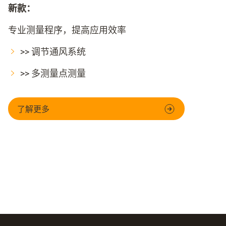
新款：
专业测量程序，提高应用效率
>> 调节通风系统
>> 多测量点测量
了解更多
高效
快速
图测量仪器兼
通过电子邮件直接发送报告
所有