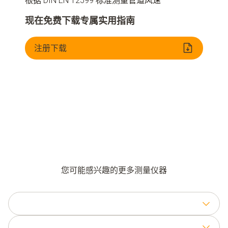
根据 DIN EN 12599 标准测量管道风速
现在免费下载专属实用指南
注册下载
量风速
正确的测量位置
测量方法
测量值的分
您可能感兴趣的更多测量仪器