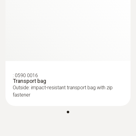
conformity testo 760-2
0.1 mV ~ 600 V
在开关元件上检查导通情况，测量传感器
或电机绕组的电阻，简单的温度检查
testo 760 操作说明书
(
1.36 MB
)
分辨率
max. 1.0 μA
Startup instructions
(
1.76 MB
)
testo 760
精度
± (0.8 %测量值 + 3 Digits)
:
0590 0016
Transport bag
Outside: impact-resistant transport bag with zip
fastener
交流电压
量程
0.1 mV ~ 600 V