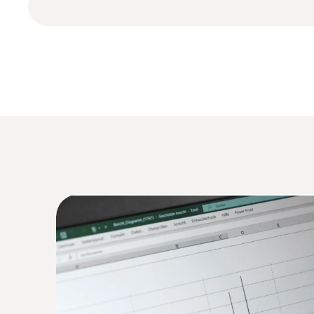
除此之外，该数据记录仪还配备超大容量内存，
据，无需频繁读取。标配三节AAA电池，用户可
很多食品和药品都必须在特定的低温范围内存放
都必须持续记录温度，因为在食品和药品行业，
数据记录仪通常安装在冷藏室内的“关键控制点”
温度记录仪的编程及数据读取
度区的门或通道。
德图新一代温湿度记录仪可支持以下三个版本的
技术参数
ComSoft Basic基础软件
– 免费下载 – 
ComSoft Professional
专业版软件
– 选配 
监控在冷冻食品存放区的温度
ComSoft CFR 21 Part 11医药行业专业软件
有很多需要存放（深）冷冻食品的设施，其中包
架冷冻仓库。在所有这些设施中，都必须持续记录
专为食品行业而设计，并经测试
一般使用数据记录仪来测量上述存放设施中的空
钟一次）记录温度数据。
通过DIN EN 12830要求测试