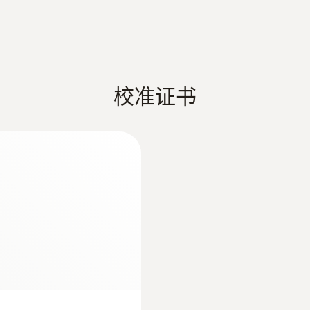
标准
存放的所有产品，流畅地记录和存档测量数据具有重要作
EU指令 2014/30/EU; DIN EN 12830; 2011/65/EU
响质量，甚至使被监控的产品完全失去价值。
定的温度范围内，然后通过特殊软件读取、分析和存档数
测量频率
校准证书
10 s - 24 h
电池使用时间
3 年（测量周期为 15 分钟，+25 °C）
电池类型
3 x AIMn type AAA or Energizer
数据传输