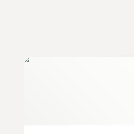
对于易受温度变化影响，或者必须在规定区域内
如果运输过程中温度条件不合适，可能会严重影
借助数据记录仪，可以检查运输的产品是否在规