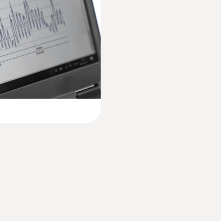
-35 ~ +55 °C
存档。
Short manual testo 175-T1. -T2
货运车清洗过程中无需取出
外壳
包装中)来连接电脑以实现仪器编程。数据读取可通过USB
高强度塑料
testo usb driver - Instruction manual
防护等级
的质量控制，都必须要正确观测存放温度。
IP65
检查和记录环境条件情况，从而非常有助于确认保证产品
通道
温度变化作出快速响应。另外，借助配置和读数软件，可
1 内置
产品颜色
白色