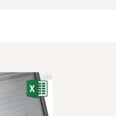
可存储多达1百万组数据以及长达3年的电池寿命。这些
分辨率
自行更换。
。为此可以采用单独制冷的冷室，也可以采用专业冷库或
都需要遵循严格的质量管理规章。
0.1 °C
（CCP），以检测任何可能的温度偏差，并采取合适的
testo Comsoft 数据记录仪软件样册
德图专业温湿度记录仪产品彩页
软件，满足不同客户对仪器编程，数据读取和分析的不同
重量
提供快速简便的仪器编程及数据读取
德图专业温湿度记录仪产品彩页
130 g
– 提供更专业的数据分析及管理功能
– 选配 – 理想适用于医药行业，满足21 CFR Part 11标准
尺寸
括小型食品制造厂（比如屠宰场）、餐厅和超市的速冻间
EU declaration of conformity testo 175 T1
温度。在欧洲，只允许使用符合EN 12830标准的温度
89 x 53 x 27 mm
及认证
气温度。测量仪器位于冷冻室内的关键位置，比如门或冷
操作温度
testo 175 电子记录仪说明书