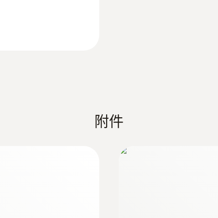
mini usb, SD card slot
存储量
1,000,000 个测量值
存放温度
-35 ~ +55 °C
附件