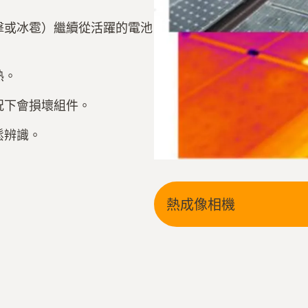
擊或冰雹）繼續從活躍的電池
。
熱。
況下會損壞組件。
鬆辨識。
熱成像相機