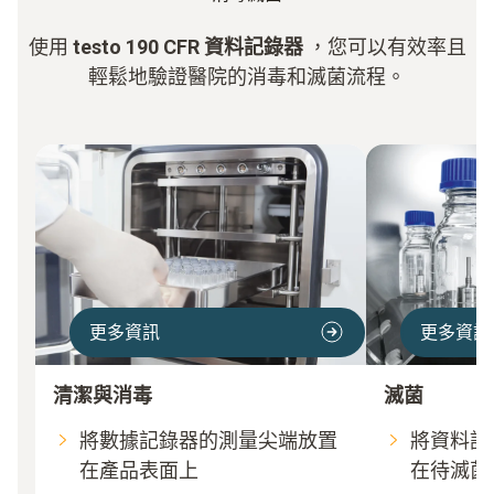
使用
testo 190 CFR 資料記錄器
，您可以有效率且
輕鬆地驗證醫院的消毒和滅菌流程。
更多資訊
更多資訊
清潔與消毒
滅菌
將數據記錄器的測量尖端放置
將資料記
在產品表面上
在待滅菌