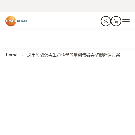
Home
適用於製藥與生命科學的量測儀器與整體解決方案
從實驗室到病患——每一步都精準無誤。
用於製藥與生命科學安全流程的量測技術
從生產到運輸——我們守護您的整體供應鏈。
探索我們的應用
我們的產品亮點