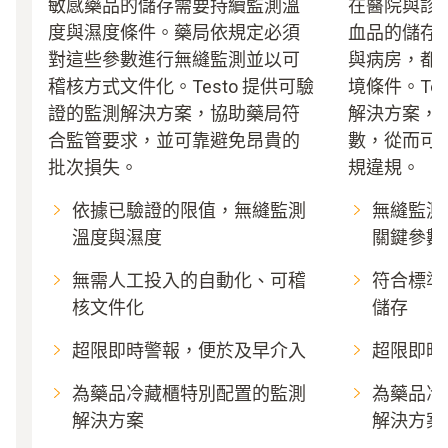
敏感藥品的儲存需要持續監測溫
在醫院與診
度與濕度條件。藥局依規定必須
血品的儲存
對這些參數進行無縫監測並以可
與病房，都
稽核方式文件化。Testo 提供可驗
境條件。Te
證的監測解決方案，協助藥局符
解決方案，
合監管要求，並可靠避免昂貴的
數，從而可
批次損失。
規違規。
依據已驗證的限值，無縫監測
無縫監測
溫度與濕度
關鍵參數
無需人工投入的自動化、可稽
符合標準
核文件化
儲存
超限即時警報，便於及早介入
超限即時
為藥品冷藏櫃特別配置的監測
為藥品冷
解決方案
解決方案