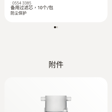
的操作以及將儀器裝回儀器箱都比以往方便得
:
0554 3385
适用于testo 300,
备用过滤芯，10个/包
多。
(
v2.3, 64.11 MB
)
探頭
testo 320和testo
防尘保护
O₂測量
330
testo 300、320、330 ZIV驱动程序允许
将烟气分析仪testo 300、330与不同的
測量範圍
第三方软件相连。 驱动程序符合自2010
年3月22日起生效的新版1.BImSchV
0 ~ 21 Vol.%
測量精度
Firmware testo 330i
(
v2.11, 3.56 MB
)
附件
±0.2 Vol.%
If the firmware update does not start
under Windows 8.1 or Windows 10, a
new bootloader must be installed on the
解析度
measuring device once.
:
0554 1203
A description and all necessary files can
0.1 Vol.%
连接软管组件, 用于测量气体压力 - 适于
be found under the search term:
testo 330LL及testo 320
Update-Kit / Bootloader
连接软管组件, 用于测量气体压力