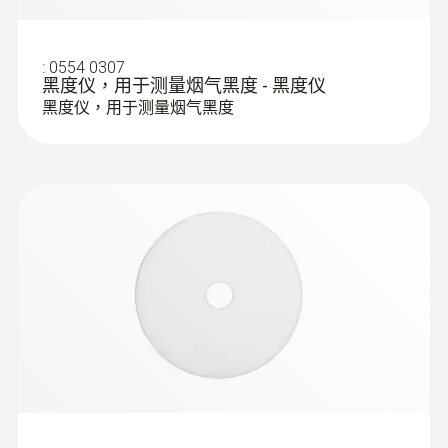
地進行控制。此外，這也意味著您可以在需要
時隨時獲取系統的煙氣數值。一旦測量完成，
Calculation formulae,
您可以在協議中添加評論或照片，並通過電子
差壓
:
0554 0307
Flue gas analysis and flue gas
fuels and parameters
郵件將其發送給您的客戶或辦公室。
(
840.91 KB
)
黑度仪，用于测量烟气黑度 - 黑度仪
measurement
黑度仪，用于测量烟气黑度
Testo flue gas analyzer
測量範圍
通過實用配件更加高效地工作
The testo 330i flue gas analyzer is equipped
0 ~ 300 hPa
with two long-life sensors for measuring O2
我們研製了testoFix 探針固定座，這樣您再也
and CO and an NO sensor. Flue gas and
測量精度
:
0600 9787
Testo ZIV 驱动程序
不必為探針是否能夠牢固地固定在管道上而擔
draught are measured in parallel, so all
燃烧空气探头 - 环境空气探头，190mm
ZIV 2000 适用于
(
v2.1, 2.22 MB
)
±1.5 %測量值 (其餘量程)
心。這款可選配件可以快速而方便地固定在煙
灵活的定位（浸没深度190mm，电缆长度
relevant flue gas parameters are displayed
testo 320, testo 330
2.2米）
±0.5 hPa (0.0 ~ +50.0 hPa)
氣管道上，並時刻將探針牢固地固定在氣流中
simultaneously on the smartphone.
testo 300、320、330 ZIV驱动程序允许
±1 %測量值 (+50.1 ~ +100.0 hPa)
央。此外，testoFix還可以作為testo 330i煙氣
将烟气分析仪testo 300、330与不同的
分析儀的防墜落固定系統。但是，該測量儀器
第三方软件相连。驱动程序符合自2010
也配備了超強磁鐵，可以按照通常方式固定到
解析度
年3月22日起生效的新版1.BImSchV
鍋爐上。此外，探針與煙氣分析儀之間的軟管
0.1 hPa
比以往更短，並且特別靈活，這使得測量儀器
Testo ZIV 驱动程序