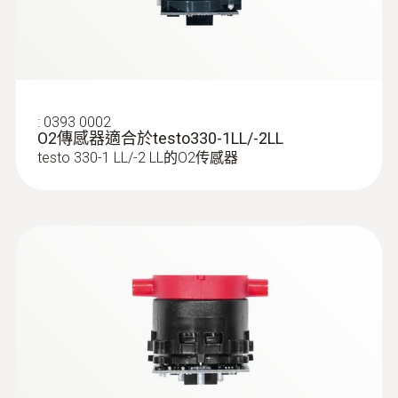
Update-Kit /
(
V1.22, 1.24 MB
)
Bootloader
(testo 330 LL | testo 330i | testo 350
Control Unit + Analysis Box | testo 320)
If the firmware update does not start
:
0393 0002
O2傳感器適合於testo330-1LL/-2LL
under Windows 8.1 or Windows 10, a
testo 330-1 LL/-2 LL的O2传感器
new bootloader must be installed on the
measuring device once.
testo 330i App
(
8.8.1, 48.4 MB
)
(Android)
:
0554 1208
温差测量套装，包括2个搭扣探头
温差测量套装，包括2个搭扣探头