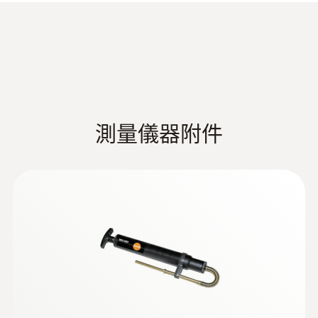
氣進行監測。首先測得管路壓力與環境壓力的
達6年。對於這種儀器的典型使用壽命來
Rech. batt. block 3.7 V / 2.6 Ah; Mains unit 6 V
差值，然後再與生產廠商提供的氣流壓力及靜
說，這將可以節省至少一次感測器更換
/ 1.2 A (optional)
態氣壓的數值進行比較。用戶還可通過差壓進
德图简约型烟气分析仪
成功通過了TÜV依照德國聯邦排放控制第
(
27.38 MB
)
行噴射壓力的調節，從而將供熱設備的性能調
产品彩页
一條例(BImSchV)以及EN 50379, Parts 1-3
系統要求
節至最佳狀態。
德图简约型烟气分析仪锅炉安装系列产
所進行的檢測
品
requires iOS 7.1 or newer; requires Android
集成式的氣流與氣體調零，無需移除探針
4.3 or newer; requires mobile end device with
– 在調零過程中探針可以保持在煙氣管道
測量儀器附件
Bluetooth 4.0
上
氧氣供氣測量
:
當超出CO閾值時，可以進行新鮮空氣稀
0600 9797
燃烧空气探头，浸入深度60 mm - 迷你
最大記憶體
釋，濃度高達30,000 ppm
环境空气探头，浸入深度60 mm
EU declaration of
在平衡的煙道系統當中，是否可能存在煙氣洩
一氧化氮探針可用於熱電聯產廠測量
(
33.05 KB
)
Flexible positioning (immersion depth 60
conformity testo 330i
500000 readings
漏？可以使用testo 330i煙氣分析儀來加以確
:
0563 3000 71
對於您的日常操作來說，該儀器經過完全重新
mm, cable length 2.2 m)
testo 330i - 智慧型懸掛式煙氣分析儀經
定：您只需測量煙道雙壁間燃燒空氣的氧氣含
設計的操作方法也同樣重要：測量儀器的操作
濟版 basic 套裝
Startup & safety testo
量即可。這樣，您可以確保沒有煙氣進入燃燒
存放溫度
(
576.83 KB
)
以及讀數的顯示和記錄都是通過您智慧手機上
獨立於測量位置的操作，以及通過智慧手機
330i
氣源，以防止由於冷凝或燃燒過程減損所造成
的testo 330i App以無線方式完成。煙氣分析
或平板電腦testo 330i App顯示讀數
-20 ~ +50 °C
的損害。
儀可以從距離遠達5米的地方，通過藍牙方便
testo 330i 产品说明书
(
5.49 MB
)