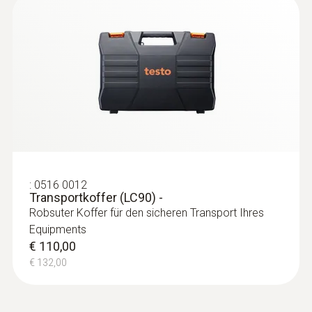
für Rohrdurchmesser von 5 bis 65 mm
Rohranlegefühler (NTC) für Rohrdurchmesser
von 5 bis 65 mm
€ 202,00
€ 242,40
:
0516 0012
Transportkoffer (LC90) -
Robsuter Koffer für den sicheren Transport Ihres
Equipments
€ 110,00
€ 132,00