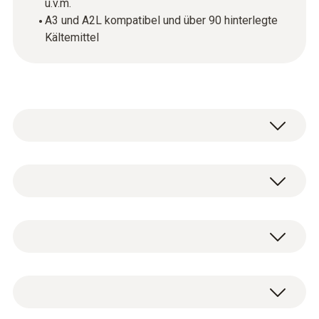
u.v.m.
A3 und A2L kompatibel und über 90 hinterlegte
Kältemittel
testo 550s - Smarte digitale
Monteurhilfe mit Bluetooth und 2-Wege
Digitale 2-Wege-Monteurhilfe testo 550s
Ventilblock
inkl. Batterien (4 x AA) und Abgleich-
0564 5500