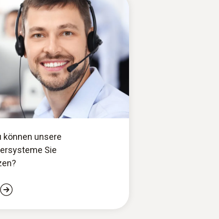
u können unsere
gersysteme Sie
zen?