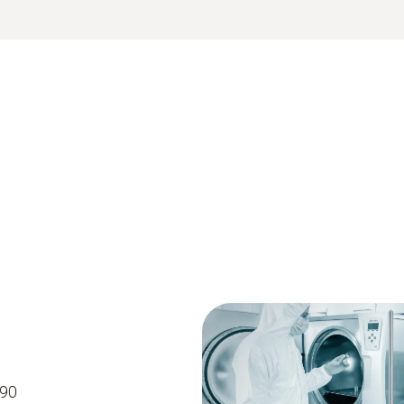
r bis +140 °C
der Halteklammern
latzierbar
190