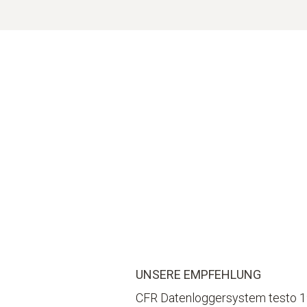
Wert) erreicht wurde oder nicht
Messbereich der wasserdichten Datenlogge
Optimale Platzierung der Logger mit Hilfe 
Datenlogger mit kleiner Batterie – optimal p
UNSERE EMPFEHLUNG
CFR Datenloggersystem testo 