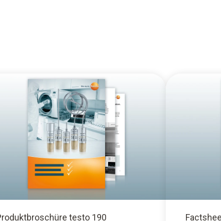
Produktbroschüre testo 190
Factshee