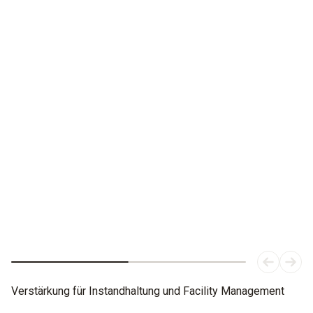
Sieht alles,
denkt mit.
Die neue Wärmebildkamera testo 883: Effiziente
Verstärkung für Instandhalter.
Verstärkung für Instandhaltung und Facility Management