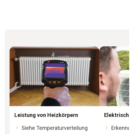
Leistung von Heizkörpern
Elektrische
Siehe Temperaturverteilung
Erkennun