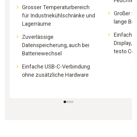
Feuchtes
Grosser Temperaturbereich
Großer Sp
für Industriekühlschränke und
lange Bat
Lagerräume
Einfache
Zuverlässige
Display, 
Datenspeicherung, auch bei
testo Co
Batteriewechsel
Einfache USB-C-Verbindung
ohne zusätzliche Hardware