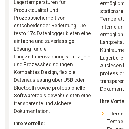
Lagertemperaturen für
ermöglicht d
Produktqualität und
stationäre M
Prozesssicherheit von
Temperatur u
entscheidender Bedeutung. Die
Interne und
testo 174 Datenlogger bieten eine
ermöglichen 
einfache und zuverlässige
Langzeitaufz
Lösung für die
Kühlräumen 
Langzeitüberwachung von Lager-
Lagerbereic
und Prozessbedingungen.
Auslesen lok
Kompaktes Design, flexible
professionel
Datenauslesung über USB oder
transparente
Bluetooth sowie professionelle
Dokumentati
Softwaretools gewährleisten eine
Ihre Vorteil
transparente und sichere
Dokumentation.
Interne u
Temperat
Ihre Vorteile: