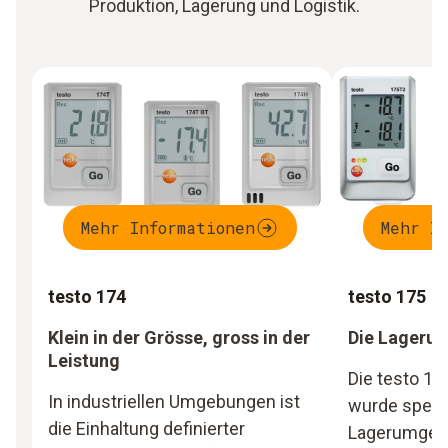
Produktion, Lagerung und Logistik.
Mehr Informationen
Mehr I
testo 174
testo 175
Klein in der Grösse, gross in der
Die Lagerung
Leistung
Die testo 17
In industriellen Umgebungen ist
wurde speziel
die Einhaltung definierter
Lagerumgebu