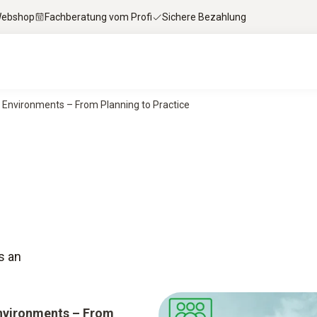
 Webshop
Fachberatung vom Profi
Sichere Bezahlung
Environments – From Planning to Practice
s an
nvironments – From