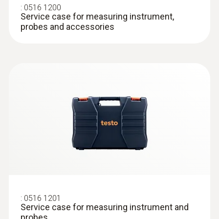
:
0516 1200
Service case for measuring instrument,
probes and accessories
:
0602 0693
Sonda de superficie con cabezal de
medición pequeño (TP tipo K) -
Headline Online en
Sonda de poca masa: tiempo de respuesta
muy breve para resultados de medición
exactos
:
0516 1201
Service case for measuring instrument and
probes