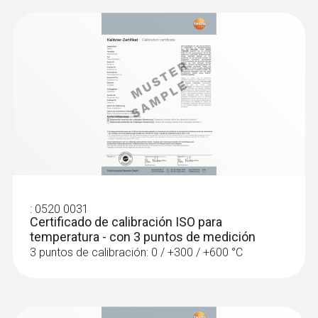
:
0602 1293
Sonda de inmersión/penetración
estanca (TP tipo K)
Termopar tipo K
:
0520 0031
Certificado de calibración ISO para
temperatura - con 3 puntos de medición
3 puntos de calibración: 0 / +300 / +600 °C