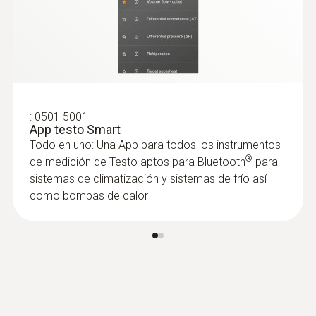
:
0501 5001
App testo Smart
Todo en uno: Una App para todos los instrumentos
:
0602 2693
®
de medición de Testo aptos para Bluetooth
para
Sonda de inmersión/penetración de
sistemas de climatización y sistemas de frío así
rápida reacción (TP tipo K)
como bombas de calor
Punta de la sonda fina de 1,5 mm para un
registro rápido de la temperatura, longitud
del tubo de la sonda de 60 mm