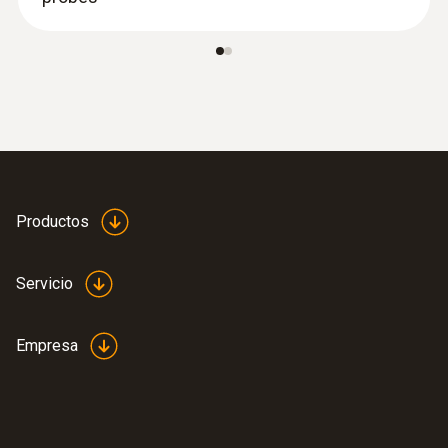
:
0602 0993
Sonda de superficie acodada y de
rápida reacción (TP tipo K)
Productos
Tiempo de respuesta rápido (3 segundos)
gracias a la banda termopar
Servicio
Empresa