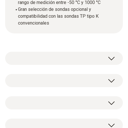
rango de medición entre -50 °C y 1000 °C
Gran selección de sondas opcional y
compatibilidad con las sondas TP tipo K
convencionales
Los profesionales del sector industrial y de
construcción aprecian el compacto
termómetro diferencial testo 922 por su
Datos técnicos generales
versatilidad: No solo determina las
temperaturas de forma rápida y precisa, sino
también que calcula directamente la
Peso
testo 922 - Termómetro de 2 canales TP
temperatura diferencial. Y esto en un amplio