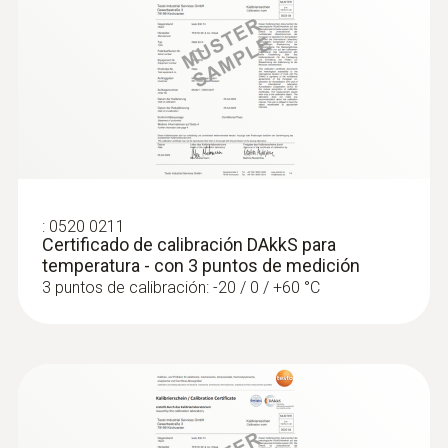
Sondas de nivel de confort
:
0520 0211
Certificado de calibración DAkkS para
temperatura - con 3 puntos de medición
3 puntos de calibración: -20 / 0 / +60 °C
:
0602 0743
Termómetro de globo (TP tipo K) - para
radiación térmica