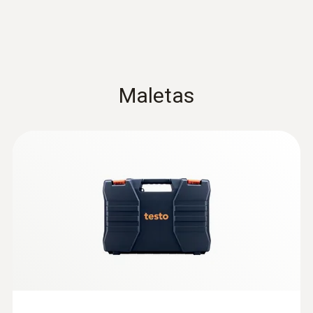
:
0602 0193
Maletas
Sonda plana de superficie de rápida
reacción (TP tipo K) - para la medición
fácil en puntos de difícil acceso
Mide fiablemente incluso en orificios y
ranuras delgados