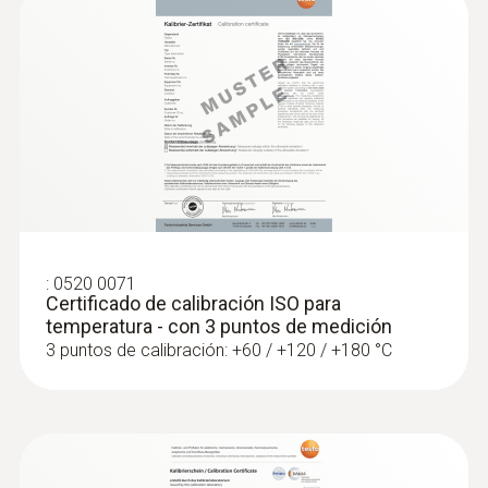
:
0602 0493
Sonda de temperatura especialmente
rápida (TP tipo K)
Sonda de temperatura termopar tipo K con
:
0520 0071
Certificado de calibración ISO para
punta de medición flexible, tiempo de
temperatura - con 3 puntos de medición
respuesta breve y cable de 2 metros
3 puntos de calibración: +60 / +120 / +180 °C