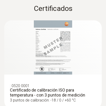
Certificados
:
0602 5792
Punta de medición de inmersión
(conector TP tipo K) - Punta de
medición de inmersión, flexible
Punta de medición en forma de cable para le
medición rápida de las temperaturas
:
0520 0001
Certificado de calibración ISO para
temperatura - con 3 puntos de medición
3 puntos de calibración: -18 / 0 / +60 °C