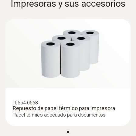
Impresoras y sus accesorios
:
0602 0393
Sonda de superficie de rápida reacción
(TP tipo K)
Tiempo de respuesta rápido (3 segundos)
gracias a la banda termopar
:
0554 0568
Repuesto de papel térmico para impresora
Papel térmico adecuado para documentos