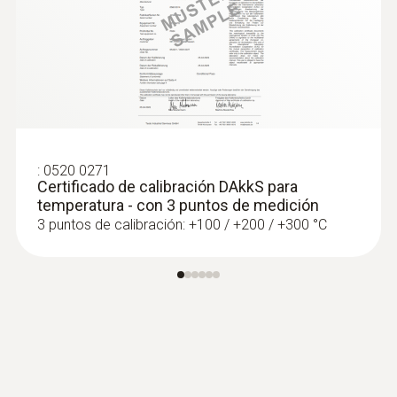
Para la medición de radiación térmica según
las normas ISO 7243, ISO 7726, DIN EN
27726 y DIN 33403
:
0520 0271
Certificado de calibración DAkkS para
temperatura - con 3 puntos de medición
Sondas de superfície
3 puntos de calibración: +100 / +200 / +300 °C