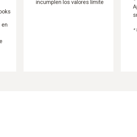
incumplen los valores límite
A
hooks
s
 en
* 
e