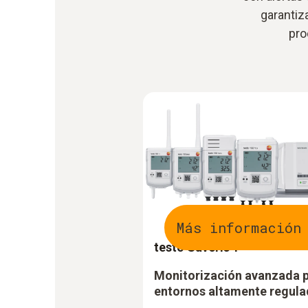
garantiza
pro
Más información
testo Saveris 1
Monitorización avanzada 
entornos altamente regul