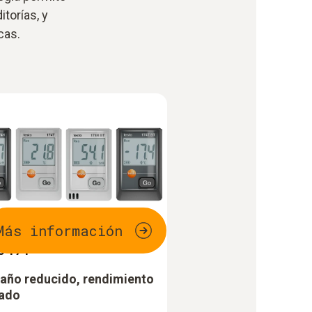
itorías, y
cas.
Más información
o 174
ño reducido, rendimiento
vado