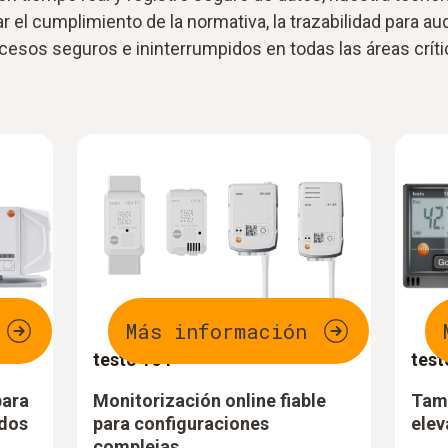
r el cumplimiento de la normativa, la trazabilidad para aud
cesos seguros e ininterrumpidos en todas las áreas críti
Más información
testo 164
test
para
Monitorización online fiable
Tama
ados
para configuraciones
ele
complejas