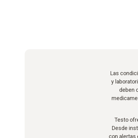
Las condic
y laborato
deben c
medicament
Testo ofr
Desde ins
con alertas 