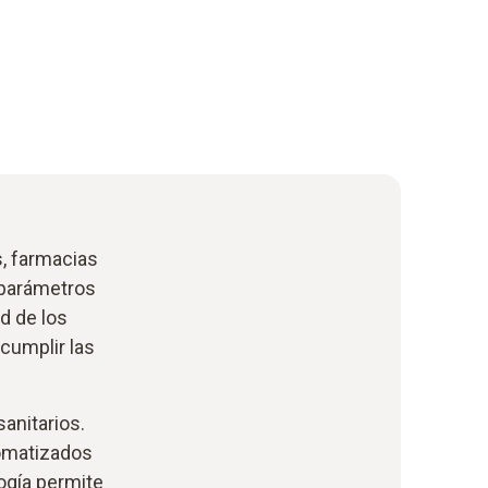
, farmacias
 parámetros
d de los
cumplir las
anitarios.
omatizados
logía permite