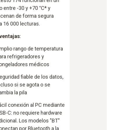
testo 174 funcionan en un
o entre -30 y +70 °C* y
cenan de forma segura
a 16 000 lecturas.
ventajas
:
mplio rango de temperatura
ara refrigeradores y
ongeladores médicos
eguridad fiable de los datos,
ncluso si se agota o se
ambia la pila
ácil conexión al PC mediante
SB-C: no requiere hardware
dicional. Los modelos "BT"
onectan por Bluetooth a la