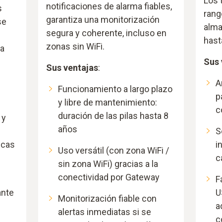
Los 
notificaciones de alarma fiables,
s
rang
garantiza una monitorización
se
alma
segura y coherente, incluso en
hast
zonas sin WiFi.
na
Sus 
Sus ventajas
:
A
Funcionamiento a largo plazo
p
y libre de mantenimiento:
c
duración de las pilas hasta 8
 y
años
S
icas
i
Uso versátil (con zona WiFi /
c
sin zona WiFi) gracias a la
conectividad por Gateway
F
ante
U
Monitorización fiable con
a
alertas inmediatas si se
c