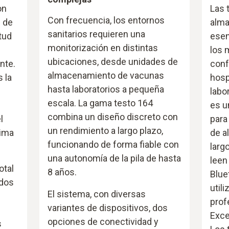
on
Las 
Con frecuencia, los entornos
d de
alma
sanitarios requieren una
tud
esen
monitorización en distintas
los 
ubicaciones, desde unidades de
nte.
conf
almacenamiento de vacunas
 la
hosp
hasta laboratorios a pequeña
labo
escala. La gama testo 164
es u
combina un diseño discreto con
l
para
un rendimiento a largo plazo,
xima
de a
funcionando de forma fiable con
larg
una autonomía de la pila de hasta
leen
otal
8 años.
Blue
ados
util
El sistema, con diversas
prof
variantes de dispositivos, dos
Exce
opciones de conectividad y
s